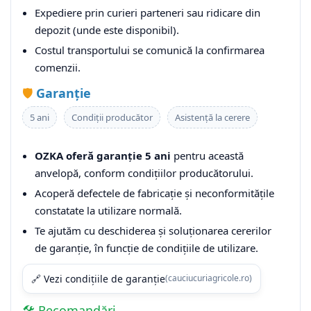
Expediere prin curieri parteneri sau ridicare din
depozit (unde este disponibil).
Costul transportului se comunică la confirmarea
comenzii.
🛡️
Garanție
5 ani
Condiții producător
Asistență la cerere
OZKA oferă garanție 5 ani
pentru această
anvelopă, conform condițiilor producătorului.
Acoperă defectele de fabricație și neconformitățile
constatate la utilizare normală.
Te ajutăm cu deschiderea și soluționarea cererilor
de garanție, în funcție de condițiile de utilizare.
🔗 Vezi condițiile de garanție
(cauciucuriagricole.ro)
🛠️ Recomandări