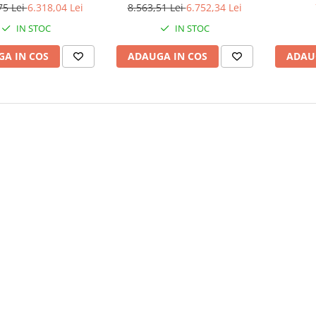
TL
75 Lei
6.318,04 Lei
8.563,51 Lei
6.752,34 Lei
IN STOC
IN STOC
A IN COS
ADAUGA IN COS
ADAU