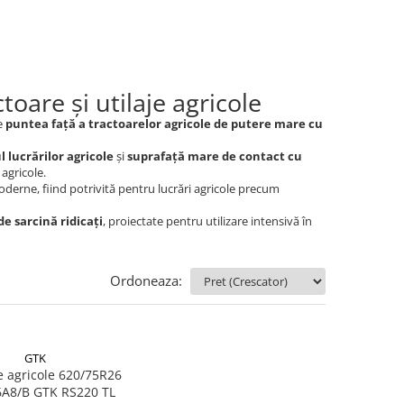
oare și utilaje agricole
pe
puntea față a tractoarelor agricole de putere mare cu
l lucrărilor agricole
și
suprafață mare de contact cu
 agricole.
derne, fiind potrivită pentru lucrări agricole precum
de sarcină ridicați
, proiectate pentru utilizare intensivă în
Ordoneaza:
GTK
 agricole 620/75R26
166/166A8/B GTK RS220 TL