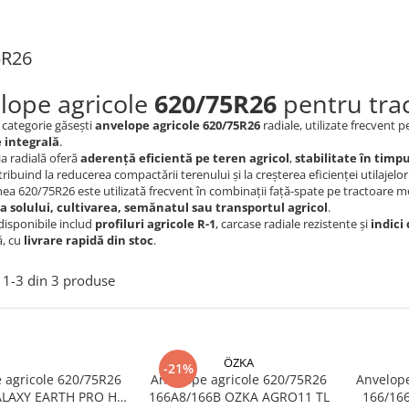
5R26
lope agricole
620/75R26
pentru tract
 categorie găsești
anvelope agricole 620/75R26
radiale, utilizate frecvent 
 integrală
.
a radială oferă
aderență eficientă pe teren agricol
,
stabilitate în timpu
tribuind la reducerea compactării terenului și la creșterea eficienței utilajelor
a 620/75R26 este utilizată frecvent în combinații față-spate pe tractoare mo
a solului, cultivarea, semănatul sau transportul agricol
.
disponibile includ
profiluri agricole R-1
, carcase radiale rezistente și
indici 
ă, cu
livrare rapidă din stoc
.
1-
3
din
3
produse
ÖZKA
-21%
 agricole 620/75R26
Anvelope agricole 620/75R26
Anvelope
ALAXY EARTH PRO HS
166A8/166B OZKA AGRO11 TL