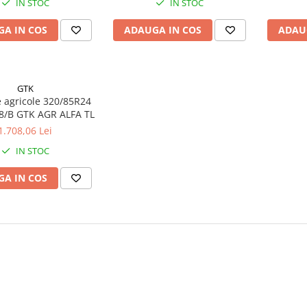
IN STOC
IN STOC
A IN COS
ADAUGA IN COS
ADAU
GTK
 agricole 320/85R24
122/119A8/B GTK AGR ALFA TL
1.708,06 Lei
IN STOC
A IN COS