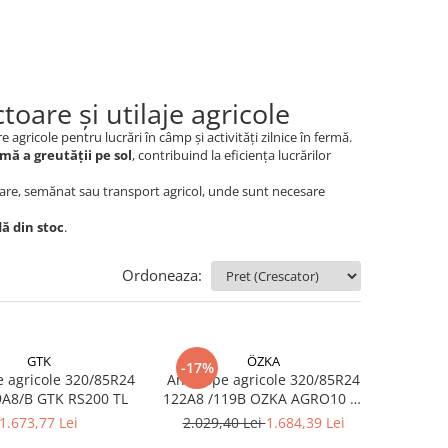
oare și utilaje agricole
e agricole pentru lucrări în câmp și activități zilnice în fermă.
mă a greutății pe sol
, contribuind la eficiența lucrărilor
vare, semănat sau transport agricol, unde sunt necesare
dă din stoc
.
Ordoneaza:
GTK
ÖZKA
-17%
icole 320/85R24
Anvelope agricole 320/85R24
122/119A8/B GTK RS200 TL
122A8 /119B OZKA AGRO10 TL
(12.4 R24)
1.673,77 Lei
2.029,40 Lei
1.684,39 Lei