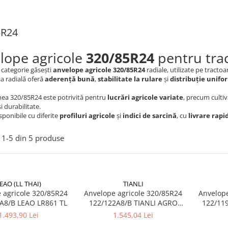
5R24
lope agricole
320/85R24
pentru tract
 categorie găsești
anvelope agricole 320/85R24
radiale, utilizate pe tractoar
a radială oferă
aderență bună
,
stabilitate la rulare
și
distribuție unifor
ea 320/85R24 este potrivită pentru
lucrări agricole variate
, precum culti
i durabilitate.
ponibile cu diferite
profiluri agricole
și
indici de sarcină
, cu
livrare rapi
1-
5
din
5
produse
EAO (LL THAI)
TIANLI
cole 320/85R24
Anvelope agricole 320/85R24
Anvelope agr
122/119 A8/B LEAO LR861 TL
122/122A8/B TIANLI AGRO
RADIAL TL
1.493,90 Lei
1.545,04 Lei