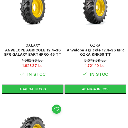
GALAXY
ÖZKA
ANVELOPE AGRICOLE 12.4-36
Anvelope agricole 12.4-36 8PR
8PR GALAXY EARTHPRO 45 TT
OZKA KNK50 TT
1.962,36 Lei
2.073,98 Lei
1.628,77 Lei
1.721,40 Lei
IN STOC
IN STOC
ADAUGA IN COS
ADAUGA IN COS