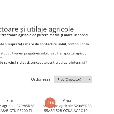
oare și utilaje agricole
pe
tractoare agricole de putere medie și mare
, în special
ate
și
suprafață mare de contact cu solul
, contribuind la
atul, cultivarea, pregătirea solului sau transportul agricol,
re.
de sarcină ridicați
, concepute pentru utilizare intensivă în
Ordoneaza:
GTK
ÖZKA
-21%
 agricole 520/85R38
Anvelope agricole 520/85R38
155/152A8/B GTK RS200 TL
155A8/152B OZKA AGRO10 TL