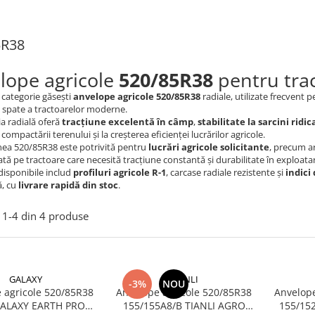
5R38
lope agricole
520/85R38
pentru tract
 categorie găsești
anvelope agricole 520/85R38
radiale, utilizate frecvent 
 spate a tractoarelor moderne.
a radială oferă
tracțiune excelentă în câmp
,
stabilitate la sarcini ridic
ompactării terenului și la creșterea eficienței lucrărilor agricole.
ea 520/85R38 este potrivită pentru
lucrări agricole solicitante
, precum ar
izată pe tractoare care necesită tracțiune constantă și durabilitate în exploata
disponibile includ
profiluri agricole R-1
, carcase radiale rezistente și
indici 
ă, cu
livrare rapidă din stoc
.
1-
4
din
4
produse
GALAXY
TIANLI
-3%
NOU
 agricole 520/85R38
Anvelope agricole 520/85R38
Anvelope
GALAXY EARTH PRO
155/155A8/B TIANLI AGRO