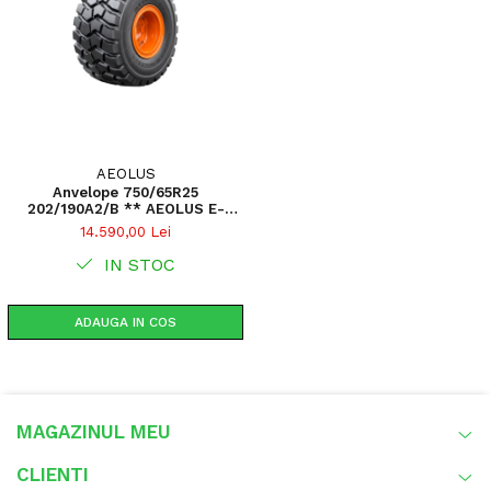
AEOLUS
Anvelope 750/65R25
202/190A2/B ** AEOLUS E-
3/AE36 TL
14.590,00 Lei
IN STOC
ADAUGA IN COS
MAGAZINUL MEU
CLIENTI