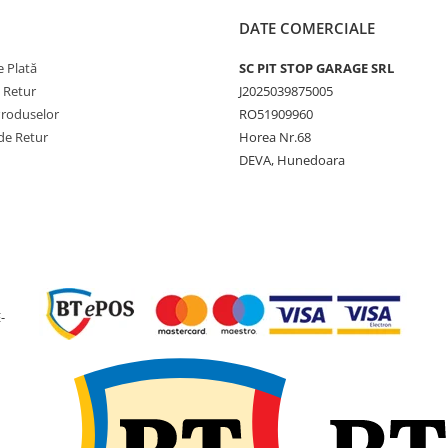
DATE COMERCIALE
 Plată
SC PIT STOP GARAGE SRL
e Retur
J2025039875005
Produselor
RO51909960
de Retur
Horea Nr.68
DEVA, Hunedoara
-