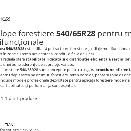
5R28
lope forestiere
540/65R28
pentru tra
ifuncționale
nea
540/65R28
este utilizată pe tractoare forestiere și utilaje multifuncțional
t în zone cu teren accidentat și condiții dificile de lucru.
a radială oferă
stabilitate ridicată și o distribuție eficientă a sarcinilor
a unei bune aderențe pe suprafețe variate.
e forestiere 540/65R28 sunt concepute pentru a asigura
tracțiune eficientă
pentru deplasarea pe drumuri forestiere, teren noroios, pante și zone cu obs
include modele profesionale dezvoltate pentru aplicații forestiere moderne, cu
tea, fiabilitatea și performanța sunt esențiale.
1-
1
din
1
produse
TIANLI
forestiere 540/65R28