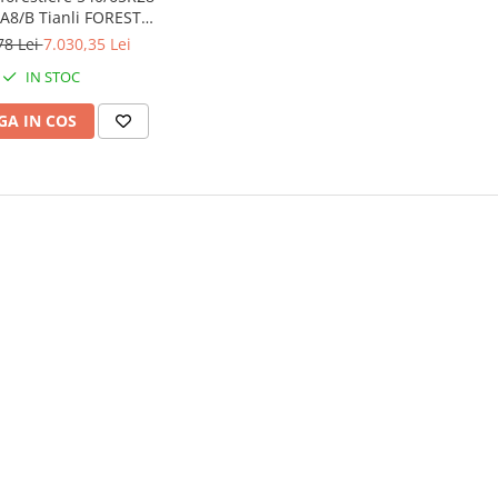
A8/B Tianli FOREST
teel Belted LS-2 TL
78 Lei
7.030,35 Lei
IN STOC
A IN COS