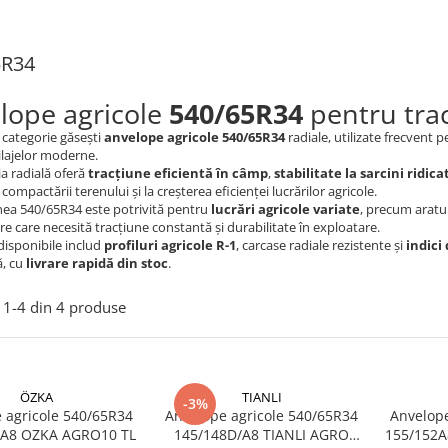
5R34
lope agricole
540/65R34
pentru tract
 categorie găsești
anvelope agricole 540/65R34
radiale, utilizate frecvent 
ilajelor moderne.
a radială oferă
tracțiune eficientă în câmp
,
stabilitate la sarcini ridica
ompactării terenului și la creșterea eficienței lucrărilor agricole.
ea 540/65R34 este potrivită pentru
lucrări agricole variate
, precum aratul
re care necesită tracțiune constantă și durabilitate în exploatare.
disponibile includ
profiluri agricole R-1
, carcase radiale rezistente și
indici 
ă, cu
livrare rapidă din stoc
.
1-
4
din
4
produse
ÖZKA
TIANLI
-3%
 agricole 540/65R34
Anvelope agricole 540/65R34
Anvelope agr
5A8 OZKA AGRO10 TL
145/148D/A8 TIANLI AGRO