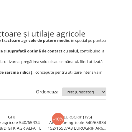
oare și utilaje agricole
pe
tractoare agricole de putere medie
, în special pe puntea
te
și
suprafață optimă de contact cu solul
, contribuind la
, cultivarea, pregătirea solului sau semănatul, fiind utilizată
de sarcină ridicați
, concepute pentru utilizare intensivă în
Ordoneaza:
GTK
EUROGRIP (TVS)
-10%
icole 540/65R34
Anvelope agricole 540/65R34
155/152A8/D GTK AGR ALFA TL
152/155D/A8 EUROGRIP AR600