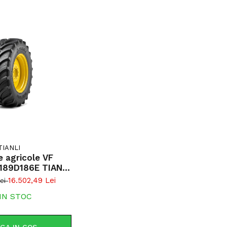
TIANLI
e agricole VF
189D186E TIANLI
AGRI KING TL
16.502,49 Lei
Lei
IN STOC