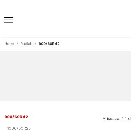
Home /
Radiale /
900/60R42
900/60R42
Afiseaza:
1-
1
d
1000/50R25