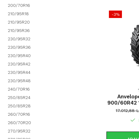
200/70R16
210/95R18
-3%
210/95R20
210/95R36
230/95R32
230/95R36
230/95R40
230/95R42
230/95R44
230/95R48
240/70R16
Anvelop
250/85R24
900/60R42 
250/85R28
17.012,88 
260/70R16
260/70R20
270/95R32