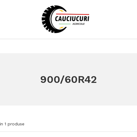
900/60R42
in
1
produse