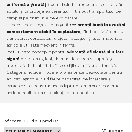
uniformă a greutății
, contribuind la reducerea compactării
solului și la protejarea terenului în timpul transportului pe
câmp și pe drumurile de exploatare.
Dimensiunea 12.5/80-18 asigură
rezistență bună la uzură și
comportament stabil în exploatare
, fiind potrivită pentru
transportul cerealelor, furajelor, baloților și altor materiale
agricole utilizate frecvent în fermă.
Profilul este conceput pentru
aderență eficientă și rulare
sigură
pe teren agricol, drumuri de acces și suprafețe
mixte, oferind fiabilitate în condiții de utilizare intensivă.
Categoria include modele profesionale dezvoltate pentru
aplicații agricole, cu diferite capacități de încărcare și
caracteristici constructive adaptate remorcilor moderne,
unde durabilitatea și eficiența sunt esențiale.
Afiseaza:
1-
3
din
3
produse
FILTRE