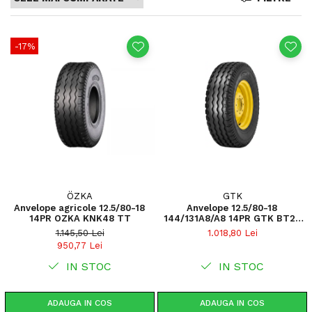
-17%
ÖZKA
GTK
Anvelope agricole 12.5/80-18
Anvelope 12.5/80-18
14PR OZKA KNK48 TT
144/131A8/A8 14PR GTK BT20
TT
1.145,50 Lei
1.018,80 Lei
950,77 Lei
IN STOC
IN STOC
ADAUGA IN COS
ADAUGA IN COS