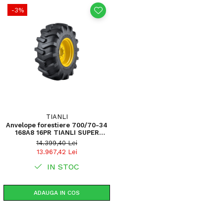
-3%
TIANLI
Anvelope forestiere 700/70-34
168A8 16PR TIANLI SUPER
LOGGER LS-2 Steel Belted TT
14.399,40 Lei
13.967,42 Lei
IN STOC
ADAUGA IN COS