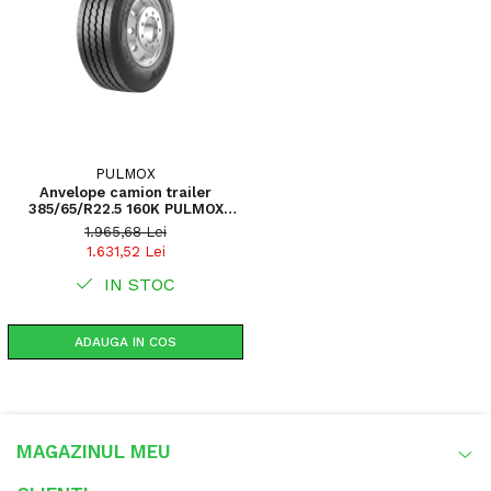
PULMOX
Anvelope camion trailer
385/65/R22.5 160K PULMOX
PT200 TRAILER TL
1.965,68 Lei
1.631,52 Lei
IN STOC
ADAUGA IN COS
MAGAZINUL MEU