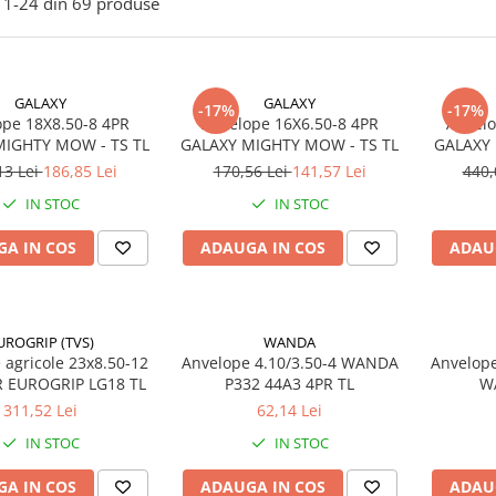
1-
24
din
69
produse
GALAXY
GALAXY
-17%
-17%
ope 18X8.50-8 4PR
Anvelope 16X6.50-8 4PR
Anvelo
MIGHTY MOW - TS TL
GALAXY MIGHTY MOW - TS TL
GALAXY
13 Lei
186,85 Lei
170,56 Lei
141,57 Lei
440,
IN STOC
IN STOC
A IN COS
ADAUGA IN COS
ADAU
UROGRIP (TVS)
WANDA
 agricole 23x8.50-12
Anvelope 4.10/3.50-4 WANDA
Anvelope
99A3 8PR EUROGRIP LG18 TL
P332 44A3 4PR TL
311,52 Lei
62,14 Lei
IN STOC
IN STOC
A IN COS
ADAUGA IN COS
ADAU