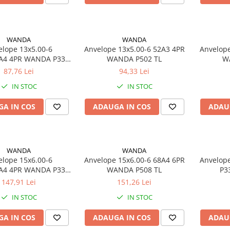
WANDA
WANDA
elope 13x5.00-6
Anvelope 13x5.00-6 52A3 4PR
Anvelope 13
/A4 4PR WANDA P332
WANDA P502 TL
W
TL
87,76 Lei
94,33 Lei
IN STOC
IN STOC
A IN COS
ADAUGA IN COS
ADAU
WANDA
WANDA
elope 15x6.00-6
Anvelope 15x6.00-6 68A4 6PR
Anvelope 4.80/4.00-8 WA
/A4 4PR WANDA P332
WANDA P508 TL
P3
TL
147,91 Lei
151,26 Lei
IN STOC
IN STOC
A IN COS
ADAUGA IN COS
ADAU