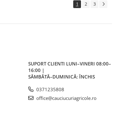
1
2
3
SUPORT CLIENTI
LUNI–VINERI 08:00–
16:00 |
SÂMBĂTĂ–DUMINICĂ: ÎNCHIS
0371235808
office@cauciucuriagricole.ro