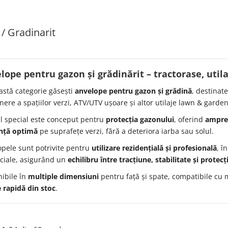
/ Gradinarit
lope pentru
gazon și grădinărit
– tractorase, util
astă categorie găsești
anvelope pentru gazon și grădină
, destinat
inere a spațiilor verzi, ATV/UTV ușoare și altor utilaje lawn & garden
ul special este conceput pentru
protecția gazonului
, oferind
ampren
nță optimă
pe suprafețe verzi, fără a deteriora iarba sau solul.
pele sunt potrivite pentru
utilizare rezidențială și profesională
, î
ciale, asigurând un
echilibru între tracțiune, stabilitate și protecț
ibile în
multiple dimensiuni
pentru față și spate, compatibile cu m
e rapidă din stoc
.