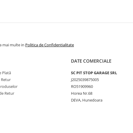
la mai multe in
Politica de Confidentialitate
DATE COMERCIALE
 Plată
SC PIT STOP GARAGE SRL
e Retur
J2025039875005
Produselor
RO51909960
de Retur
Horea Nr.68
DEVA, Hunedoara