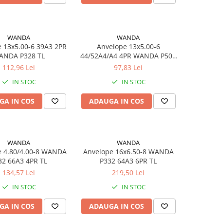
WANDA
WANDA
x5.00-6 39A3 2PR
Anvelope 13x5.00-6
ANDA P328 TL
44/52A4/A4 4PR WANDA P508
TL
112,96 Lei
97,83 Lei
IN STOC
IN STOC
GA IN COS
ADAUGA IN COS
WANDA
WANDA
NDA
Anvelope 16x6.50-8 WANDA
32 66A3 4PR TL
P332 64A3 6PR TL
134,57 Lei
219,50 Lei
IN STOC
IN STOC
GA IN COS
ADAUGA IN COS