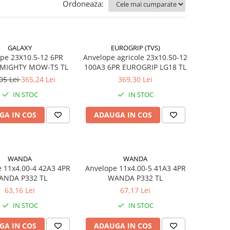
Ordoneaza:
GALAXY
EUROGRIP (TVS)
pe 23X10.5-12 6PR
Anvelope agricole 23x10.50-12
 MIGHTY MOW-TS TL
100A3 6PR EUROGRIP LG18 TL
05 Lei
365,24 Lei
369,30 Lei
IN STOC
IN STOC
GA IN COS
ADAUGA IN COS
WANDA
WANDA
 11x4.00-4 42A3 4PR
Anvelope 11x4.00-5 41A3 4PR
WANDA P332 TL
WANDA P332 TL
63,16 Lei
67,17 Lei
IN STOC
IN STOC
GA IN COS
ADAUGA IN COS