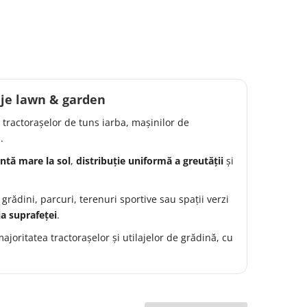
aje lawn & garden
e tractorașelor de tuns iarba, mașinilor de
.
tă mare la sol
,
distribuție uniformă a greutății
și
n grădini, parcuri, terenuri sportive sau spații verzi
ia suprafeței
.
ajoritatea tractorașelor și utilajelor de grădină, cu