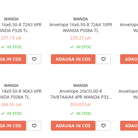
WANDA
WANDA
6.50-8 72A3 6PR
Anvelope 16x6.50-8 72A4 10PR
Anvelope 18
NDA P328 TL
WANDA P508A TL
W
237,13 Lei
229,27 Lei
IN STOC
IN STOC
A IN COS
ADAUGA IN COS
ADAU
WANDA
WANDA
9.50-8 90A3 6PR
Anvelope 20x10.00-8
Anvelope
NDA P508A TL
74/87A4/A4 4PR WANDA P332
TL
266,55 Lei
359,03 Lei
IN STOC
IN STOC
A IN COS
ADAUGA IN COS
ADAU