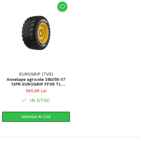
EUROGRIP (TVS)
Anvelope agricole 380/55-17
12PR EUROGRIP FF09 TL
(15,0/55-17)
995,99 Lei
IN STOC
ADAUGA IN COS