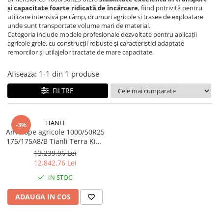
11L-15
240/70R16
12.5/80-18
340/80R18
12.5L-15
33x15.50R15
18x6.50-8
21x7,00-10
CAMERA DE AER 11.2-28
300-15
300-15
Manșon 9,00-16
și capacitate foarte ridicată de încărcare
, fiind potrivită pentru
12.4-24
250/85R24
14-17.5
340/80R20
13.0/65-18
340/85-24
18x8.50-8
22x10,00-10
CAMERA DE AER 11.2-32
4,00-8
4.00-8
Manșon12,00/13,00-18
utilizare intensivă pe câmp, drumuri agricole și trasee de exploatare
unde sunt transportate volume mari de material.
12.4-28
250/85R28
14.00-24
400/70R18
13.0/75-16
380/85-24
18x9.50-8
22x10,00-9
CAMERA DE AER 11.2-42
5.00-8
5.00-8
Categoria include modele profesionale dezvoltate pentru aplicații
agricole grele, cu construcții robuste și caracteristici adaptate
12.4-32
260/70R16
14.00R20
400/70R20
14.0/65-16
380/85-28
19.0/45R17
22x11,00-10
CAMERA DE AER 11.2-44
6.00-9
6.00-9
remorcilor și utilajelor tractate de mare capacitate.
12.4-36
260/70R20
14.5-20
400/70R24
15.0/55-17
420/85-28
20x10.00-8
22x11,00-9
CAMERA DE AER 11.2-48
6.50-10
6.50-10
Afiseaza:
1-
1
din
1
produse
12.4-38
270/95R32
14.9-24
400/80R24
15.0/70-18
420/85-30
20x8.00-10
22x11.00-8
CAMERA DE AER 11.5/80-15.3
7.00-12
7.00-12
FILTRE
12.5/80-15.3
270/95R36
14/70-20
400/80R28
15.5/65-18
420/85-38
20x8.00-8
22x7,00-10
CAMERA DE AER 12,00-18
7.00-15
7.00-15
12.5/80-18
270/95R42
15-19,5
405/70R20
16.0/70-20
460/85-38
22x10.00-10
22x9,50-10
CAMERA DE AER 12,00-20
8.25-15
7.50-15
12.5L-15
270/95R44
15.5-25
440/80R24
16.5/70-18
500/60-26.5
22x11.00-10
23x10,50-12
CAMERA DE AER 12,5/80-18
8.15-15
TIANLI
-3%
Anvelope agricole 1000/50R25
13.0/65-18
270/95R46
15.5/80-24
440/80R28
19.0/45-17
500/65R28
22x12.00-12
23x7,00-10
CAMERA DE AER 12-16.5
8.25-15
175/175A8/B Tianli Terra King
II TL (66x43,00R25)
13.6-24
270/95R48
15X41/2-8
440/80R34
200/60-14.5
520/85-38
23x10.50-12
24x10.00-11
CAMERA DE AER 12.4-24
13.239,96 Lei
12.842,76 Lei
13.6-28
28.1R26
16.0/70-20
445/70R19.5
24R20.5
540/65R28
23x8.50-12
24x8,00-11
CAMERA DE AER 12.4-28
IN STOC
13.6-36
280/70R16
16.0/70-24
445/70R22.5
24x8.00-14.5
540/70-30
23x9.50-12
24x8,00-12
CAMERA DE AER 12.4-32
ADAUGA IN COS
13.6-38
280/70R18
16.00R20
460/70R24
250/65-14.5
600/50-22.5
24x12.00-12
25x10,00-11
CAMERA DE AER 12.4-36
14.00-38
280/70R20
16.9-24
480/80R26
260/70-15.3
600/55-26.5
24x8.50-14
25x10,00-12
CAMERA DE AER 13.0/75-18