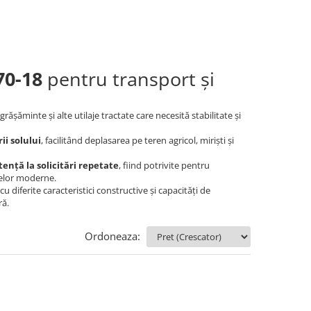
70-18
pentru transport și
grășăminte și alte utilaje tractate care necesită stabilitate și
ii solului
, facilitând deplasarea pe teren agricol, miriști și
stență la solicitări repetate
, fiind potrivite pentru
rmelor moderne.
 diferite caracteristici constructive și capacități de
ră.
Ordoneaza: