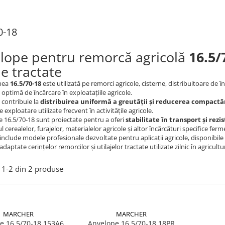
0-18
lope pentru remorcă agricolă
16.5/
je tractate
nea
16.5/70-18
este utilizată pe remorci agricole, cisterne, distribuitoare de în
 optimă de încărcare în exploatațiile agricole.
t contribuie la
distribuirea uniformă a greutății și reducerea compactăr
exploatare utilizate frecvent în activitățile agricole.
 16.5/70-18 sunt proiectate pentru a oferi
stabilitate în transport și rezi
l cerealelor, furajelor, materialelor agricole și altor încărcături specifice fe
include modele profesionale dezvoltate pentru aplicații agricole, disponibile cu
adaptate cerințelor remorcilor și utilajelor tractate utilizate zilnic în agricultu
1-
2
din
2
produse
MARCHER
MARCHER
e 16.5/70-18 153A6
Anvelope 16.5/70-18 18PR