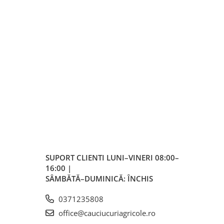
SUPORT CLIENTI
LUNI–VINERI 08:00–
16:00 |
SÂMBĂTĂ–DUMINICĂ: ÎNCHIS
0371235808
office@cauciucuriagricole.ro