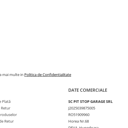
la mai multe in
Politica de Confidentialitate
DATE COMERCIALE
 Plată
SC PIT STOP GARAGE SRL
e Retur
J2025039875005
Produselor
RO51909960
de Retur
Horea Nr.68
DEVA, Hunedoara