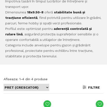
împotriva tasării în timpul lucrărilor de întreținere și
transport ușor.
Dimensiunea
18x9.50-8
oferă
stabilitate bună și
tracțiune eficientă
, fiind potrivită pentru utilizare în grădini,
parcuri, ferme hobby și spații verzi profesionale.
Profilul este optimizat pentru
aderență controlată și
rulare lină
, asigurând protecția suprafețelor sensibile și o
operare confortabilă a utilajelor de întreținere.
Categoria include anvelope pentru gazon și grădinărit
profesional, proiectate pentru echilibru între tracțiune,
stabilitate și protecția terenului.
Afiseaza:
1-
4
din
4
produse
FILTRE