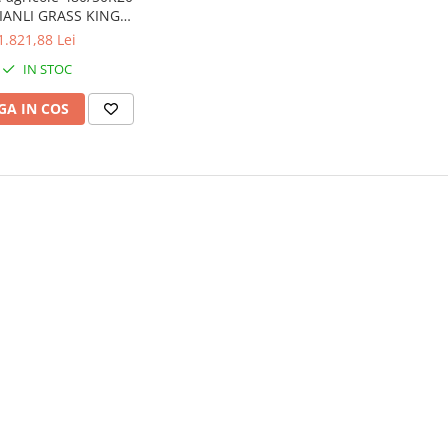
IANLI GRASS KING
FLOTATION TL
1.821,88 Lei
IN STOC
A IN COS