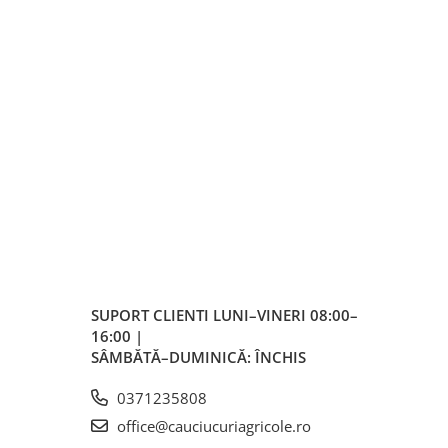
SUPORT CLIENTI
LUNI–VINERI 08:00–
16:00 |
SÂMBĂTĂ–DUMINICĂ: ÎNCHIS
0371235808
office@cauciucuriagricole.ro