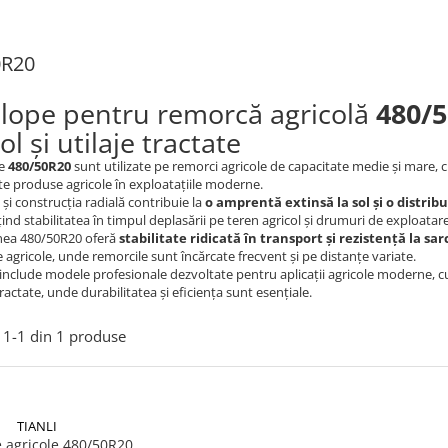
0R20
lope pentru remorcă agricolă
480/
ol și utilaje tractate
le
480/50R20
sunt utilizate pe remorci agricole de capacitate medie și mare, ci
alte produse agricole în exploatațiile moderne.
t și construcția radială contribuie la
o amprentă extinsă la sol și o distribu
nd stabilitatea în timpul deplasării pe teren agricol și drumuri de exploatare
ea 480/50R20 oferă
stabilitate ridicată în transport și rezistență la sar
 agricole, unde remorcile sunt încărcate frecvent și pe distanțe variate.
include modele profesionale dezvoltate pentru aplicații agricole moderne, cu 
tractate, unde durabilitatea și eficiența sunt esențiale.
1-
1
din
1
produse
TIANLI
 agricole 480/50R20