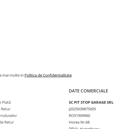
la mai multe in
Politica de Confidentialitate
DATE COMERCIALE
 Plată
SC PIT STOP GARAGE SRL
e Retur
J2025039875005
Produselor
RO51909960
de Retur
Horea Nr.68
DEVA, Hunedoara