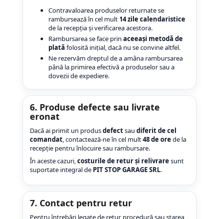
Contravaloarea produselor returnate se
rambursează în cel mult
14 zile calendaristice
de la recepția și verificarea acestora.
Rambursarea se face prin
aceeași metodă de
plată
folosită inițial, dacă nu se convine altfel.
Ne rezervăm dreptul de a amâna rambursarea
până la primirea efectivă a produselor sau a
dovezii de expediere.
6. Produse defecte sau livrate
eronat
Dacă ai primit un produs
defect
sau
diferit de cel
comandat
, contactează-ne în cel mult
48 de ore
de la
recepție pentru înlocuire sau rambursare.
În aceste cazuri,
costurile de retur și relivrare
sunt
suportate integral de
PIT STOP GARAGE SRL
.
7. Contact pentru retur
Pentru întrebări legate de retur, procedură sau starea