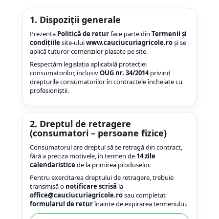
1. Dispoziții generale
Prezenta
Politică de retur
face parte din
Termenii și
condițiile
site-ului
www.cauciucuriagricole.ro
și se
aplică tuturor comenzilor plasate pe site.
Respectăm legislația aplicabilă protecției
consumatorilor, inclusiv
OUG nr. 34/2014
privind
drepturile consumatorilor în contractele încheiate cu
profesioniștii.
2. Dreptul de retragere
(consumatori – persoane fizice)
Consumatorul are dreptul să se retragă din contract,
fără a preciza motivele, în termen de
14 zile
calendaristice
de la primirea produselor.
Pentru exercitarea dreptului de retragere, trebuie
transmisă o
notificare scrisă
la
office@cauciucuriagricole.ro
sau completat
formularul de retur
înainte de expirarea termenului.