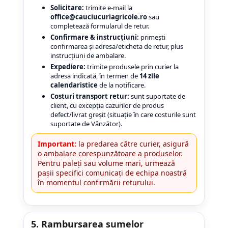
Solicitare:
trimite e-mail la
office@cauciucuriagricole.ro
sau
completează formularul de retur.
Confirmare & instrucțiuni:
primești
confirmarea și adresa/eticheta de retur, plus
instrucțiuni de ambalare.
Expediere:
trimite produsele prin curier la
adresa indicată, în termen de
14 zile
calendaristice
de la notificare.
Costuri transport retur:
sunt suportate de
client, cu excepția cazurilor de produs
defect/livrat greșit (situație în care costurile sunt
suportate de Vânzător).
Important:
la predarea către curier, asigură
o ambalare corespunzătoare a produselor.
Pentru paleți sau volume mari, urmează
pașii specifici comunicați de echipa noastră
în momentul confirmării returului.
5. Rambursarea sumelor