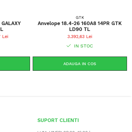
GTK
R GALAXY
Anvelope 18.4-26 160A8 14PR GTK
TL
LD90 TL
 Lei
3.392,63 Lei
IN STOC
ADAUGA IN COS
SUPORT CLIENTI