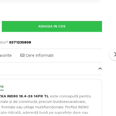
ADAUGA IN COS
utor?
0371235808
avorite
Cere informatii
rtă
KA IND80 18.4-26 14PR TL
este concepută pentru
striale și de construcții, precum buldoexcavatoare,
frontale sau utilaje multifuncționale. Profilul IND80
itate ridicată, aderență bună pe suprafețe dure sau