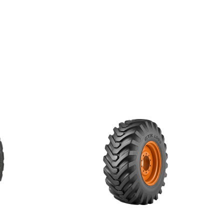
ecomandări
tru aplicații industriale solicitante, precum excavare,
 transport de materiale pe suprafețe dure sau mixte.
0 oferă stabilitate bună și rezistență sporită la uzură și
arcasa 14PR contribuie la fiabilitate în utilizare intensă.
 montajul în service specializat și utilizarea pe
a anvelopelor cu grad similar de uzură.