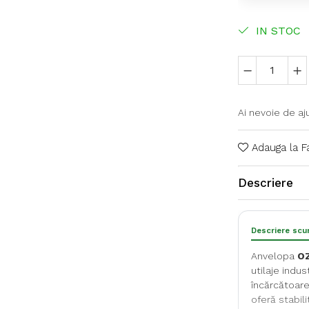
IN STOC
Ai nevoie de aj
Adauga la F
Descriere
Descriere scu
Anvelopa
OZ
utilaje indu
încărcătoare 
oferă stabil