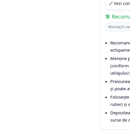
🔗 Vezi con
🛠️ Recom
Montaj în se
Recomandă
echipamen
Menține p
(conform 
utilajului
Presiunea
și poate a
Folosește 
rutier) și
Depoziteaz
surse de 