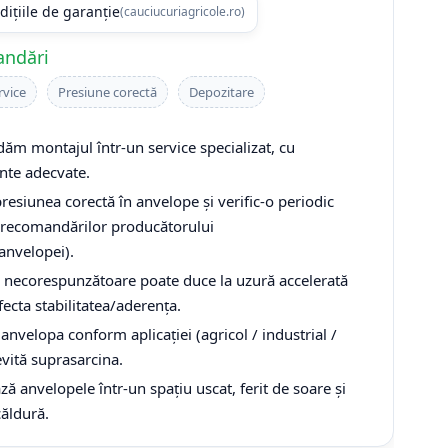
dițiile de garanție
(cauciucuriagricole.ro)
andări
rvice
Presiune corectă
Depozitare
m montajul într-un service specializat, cu
te adecvate.
resiunea corectă în anvelope și verific-o periodic
recomandărilor producătorului
/anvelopei).
 necorespunzătoare poate duce la uzură accelerată
fecta stabilitatea/aderența.
anvelopa conform aplicației (agricol / industrial /
 evită suprasarcina.
ă anvelopele într-un spațiu uscat, ferit de soare și
căldură.