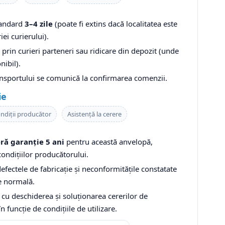
tandard
3–4 zile
(poate fi extins dacă localitatea este
iei curierului).
prin curieri parteneri sau ridicare din depozit (unde
nibil).
ansportului se comunică la confirmarea comenzii.
ie
ndiții producător
Asistență la cerere
ră garanție 5 ani
pentru această anvelopă,
ondițiilor producătorului.
fectele de fabricație și neconformitățile constatate
re normală.
 cu deschiderea și soluționarea cererilor de
în funcție de condițiile de utilizare.