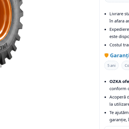
Livrare s
în afara ar
Expediere 
este dispo
Costul tr
🛡️
Garanț
5 ani
Co
OZKA ofe
conform c
Acoperă de
la utiliza
Te ajutăm
garanție, 