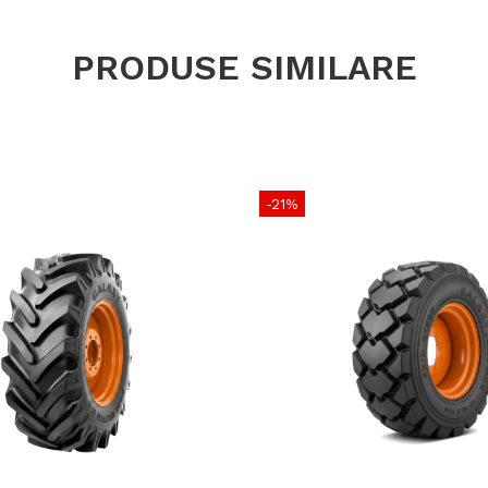
Utilizare & r
PRODUSE SIMILARE
Potrivită pen
încărcare și
Profilul IND8
tăiere, iar c
Se recomandă
aceeași axă 
-21%