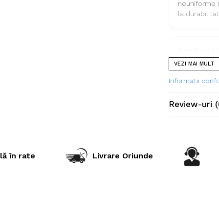
neuniforme ș
la durabilita
Specificații t
VEZI MAI MULT
Dimensiu
Informatii con
Model prof
Review-uri
(
PR (Ply Ra
Construcț
Tip anvel
lă în rate
Livrare Oriunde
Marcă
Aplicație