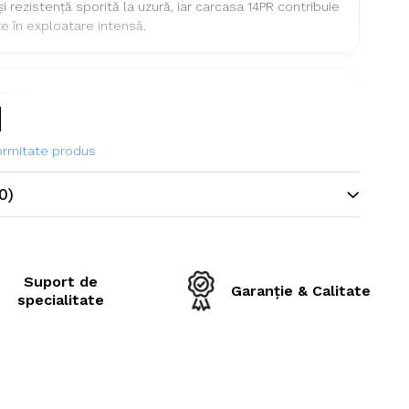
i rezistență sporită la uzură, iar carcasa 14PR contribuie
te în exploatare intensă.
ehnice
ne
18.4-26
formitate produs
il
OZKA IND80
0)
ting)
14PR
ie
Diagonală (Bias)
opă
TL (Tubeless)
Suport de
Garanție & Calitate
specialitate
OZKA
Utilaje industriale, construcții,
manipulare materiale