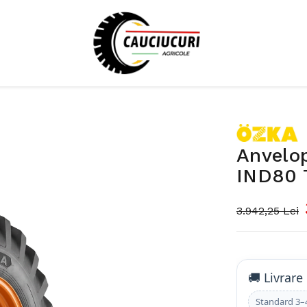
Anvelo
IND80 
3.942,25 Lei
🚚 Livrare
Standard 3–4