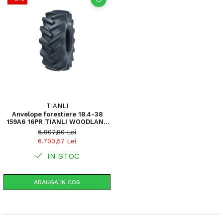
TIANLI
Anvelope forestiere 18.4-38
159A6 16PR TIANLI WOODLAND
PREMIUM (SEWP) LS-2 TL
6.907,80 Lei
(460/85-38)
6.700,57 Lei
IN STOC
ADAUGA IN COS