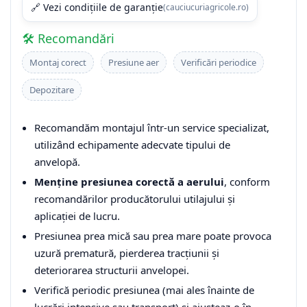
🔗 Vezi condițiile de garanție
(cauciucuriagricole.ro)
🛠️ Recomandări
Montaj corect
Presiune aer
Verificări periodice
Depozitare
Recomandăm montajul într-un service specializat,
utilizând echipamente adecvate tipului de
anvelopă.
Menține presiunea corectă a aerului
, conform
recomandărilor producătorului utilajului și
aplicației de lucru.
Presiunea prea mică sau prea mare poate provoca
uzură prematură, pierderea tracțiunii și
deteriorarea structurii anvelopei.
Verifică periodic presiunea (mai ales înainte de