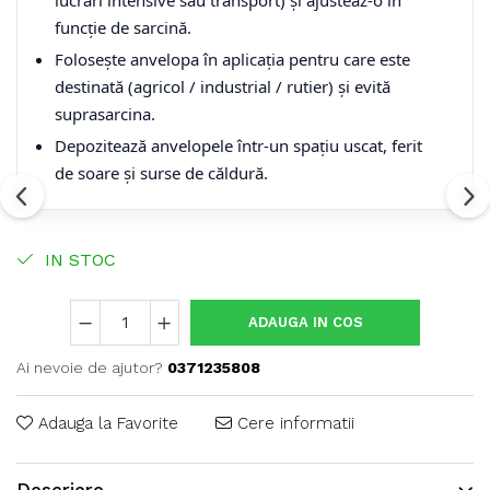
lucrări intensive sau transport) și ajusteaz-o în
funcție de sarcină.
Folosește anvelopa în aplicația pentru care este
destinată (agricol / industrial / rutier) și evită
suprasarcina.
Depozitează anvelopele într-un spațiu uscat, ferit
de soare și surse de căldură.
IN STOC
ADAUGA IN COS
Ai nevoie de ajutor?
0371235808
Adauga la Favorite
Cere informatii