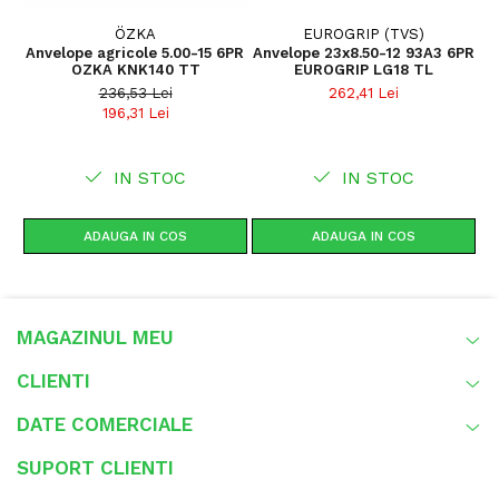
autocurățare eficientă.
Bare de stabilizare între crampoane
, care reduc
ÖZKA
EUROGRIP (TVS)
Anvelope agricole 5.00-15 6PR
Anvelope 23x8.50-12 93A3 6PR
deformarea și uzura în exploatare.
OZKA KNK140 TT
EUROGRIP LG18 TL
Cauciuc suplimentar în centrul crampoanelor
,
236,53 Lei
262,41 Lei
196,31 Lei
pentru o durată de exploatare extinsă.
Geometrie optimizată la baza crampoanelor
,
IN STOC
IN STOC
concepută pentru reducerea riscului de fisurare.
Strat suplimentar sub banda de rulare
, care
îmbunătățește rezistența la perforare.
ADAUGA IN COS
ADAUGA IN COS
Flancuri ranforsate
, pentru stabilitate și
protecție împotriva deteriorărilor mecanice.
MAGAZINUL MEU
CLIENTI
Utilaje și domenii de utilizare
DATE COMERCIALE
tractoare agricole 2WD și MFWA;
SUPORT CLIENTI
lucrări de arat și pregătirea terenului;