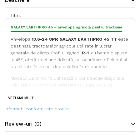
Descriere
```html
GALAXY EARTHPRO 45 – anvelopă agricolă pentru tracțiune
Anvelopa
13.6-24 8PR GALAXY EARTHPRO 45 TT
este
destinată tractoarelor agricole utilizate în lucrări
generale de câmp. Profilul agricol
R-1
, cu bame dispuse
la 45°, oferă tracțiune ridicată, autocurățare eficientă și
stabilitate în timpul deplasărilor între parcele.
Modelul EarthPro 45 utilizează o construcție diagonală
robustă și un compus rezistent la uzură. Bara de
stabilizare dintre bame și stratul suplimentar de
VEZI MAI MULT
cauciuc contribuie la prelungirea duratei de exploatare
și la reducerea riscului de fisurare a bazei
Informatii conformitate produs
crampoanelor.
Review-uri
(0)
Specificații tehnice