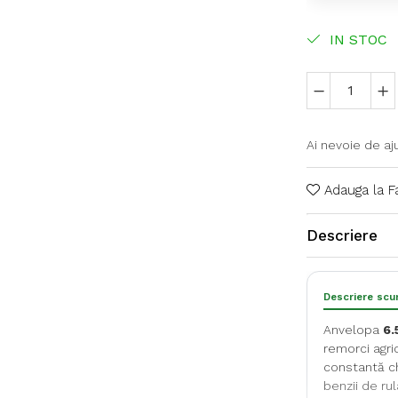
IN STOC
Ai nevoie de aj
Adauga la F
Descriere
Descriere scu
Anvelopa
6.
remorci agri
constantă chi
benzii de rul