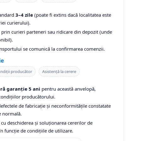
tandard
3–4 zile
(poate fi extins dacă localitatea este
iei curierului).
prin curieri parteneri sau ridicare din depozit (unde
nibil).
ansportului se comunică la confirmarea comenzii.
ie
ndiții producător
Asistență la cerere
ră garanție 5 ani
pentru această anvelopă,
ondițiilor producătorului.
fectele de fabricație și neconformitățile constatate
re normală.
 cu deschiderea și soluționarea cererilor de
în funcție de condițiile de utilizare.