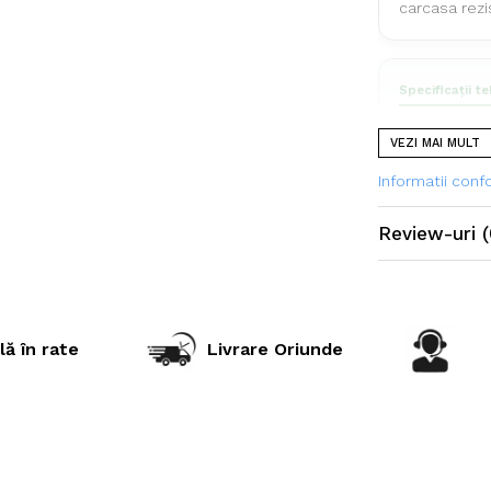
carcasa rezi
Specificații t
VEZI MAI MULT
Dimensiu
Informatii con
Model prof
PR (Ply Ra
Review-uri
(
Tip anvel
Utilizare
lă în rate
Livrare Oriunde
Utilizare & r
Concepută pe
teren, anvel