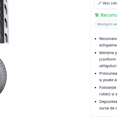
🔗 Vezi con
🛠️ Recom
Montaj în se
Recomandă
echipamen
Menține p
(conform 
utilajului
Presiunea
și poate a
Folosește 
rutier) și
Depoziteaz
surse de 