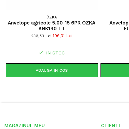
ÖZKA
Anvelope agricole 5.00-15 6PR OZKA
Anvelope 23x8.50-12 93A
KNK140 TT
196,31 Lei
236,53 Lei
IN STOC
ADAUGA IN COS
MAGAZINUL MEU
CLIENTI