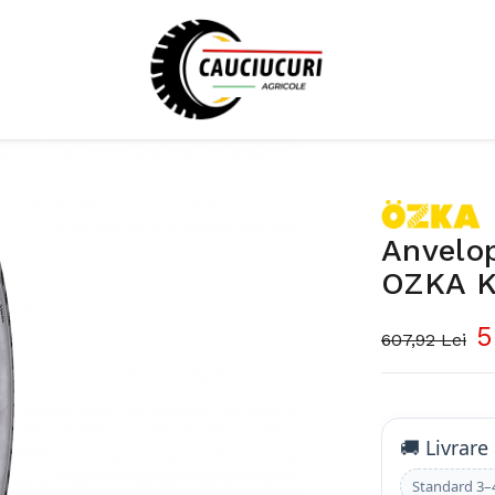
Anvelo
OZKA 
5
607,92 Lei
🚚 Livrare
Standard 3–4