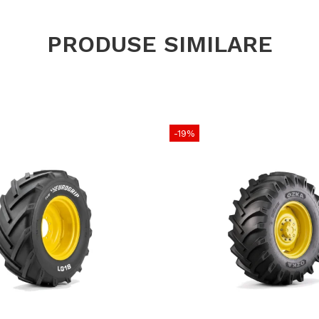
stabilitate 
recomandă u
presiunii op
PRODUSE SIMILARE
același grad
transportului
-19%