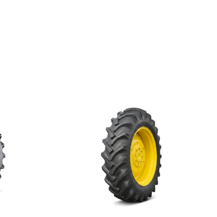
pe drumuri denivelate și performanță fiabilă. Se
tilizarea camerei de aer compatibile, menținerea
time și montarea pe aceeași osie a anvelopelor cu
 de uzură pentru a asigura siguranța și eficiența
 agricol.