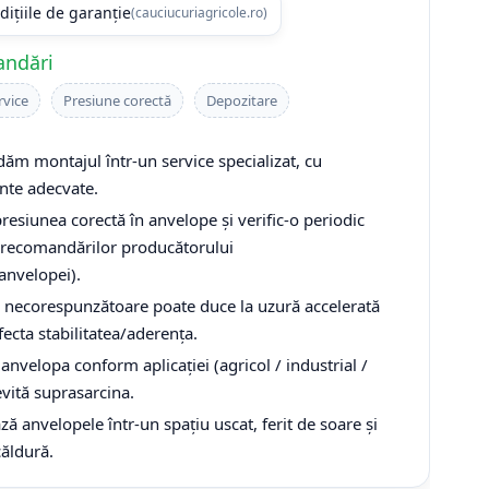
dițiile de garanție
(cauciucuriagricole.ro)
andări
rvice
Presiune corectă
Depozitare
m montajul într-un service specializat, cu
te adecvate.
resiunea corectă în anvelope și verific-o periodic
recomandărilor producătorului
/anvelopei).
 necorespunzătoare poate duce la uzură accelerată
fecta stabilitatea/aderența.
anvelopa conform aplicației (agricol / industrial /
 evită suprasarcina.
ă anvelopele într-un spațiu uscat, ferit de soare și
căldură.