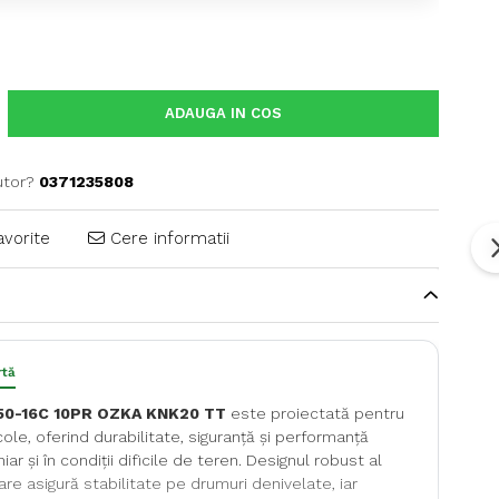
ADAUGA IN COS
utor?
0371235808
avorite
Cere informatii
rtă
50-16C 10PR OZKA KNK20 TT
este proiectată pentru
cole, oferind durabilitate, siguranță și performanță
ar și în condiții dificile de teren. Designul robust al
are asigură stabilitate pe drumuri denivelate, iar