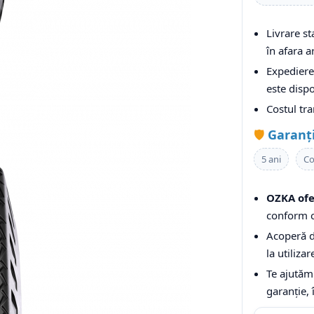
Livrare s
în afara ar
Expediere 
este dispo
Costul tr
🛡️
Garanț
5 ani
Co
OZKA ofe
conform c
Acoperă de
la utiliza
Te ajutăm
garanție, 