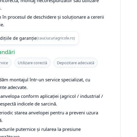
incorectă, montaj necorespunzător sau utilizare
.
 în procesul de deschidere și soluționare a cererii
ie.
dițiile de garanție
(cauciucuriagricole.ro)
andări
rvice
Utilizare corectă
Depozitare adecvată
m montajul într-un service specializat, cu
te adecvate.
anvelopa conform aplicației (agricol / industrial /
 respectă indicele de sarcină.
periodic starea anvelopei pentru a preveni uzura
ă.
cturile puternice și rularea la presiune
nzătoare.