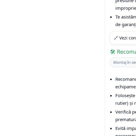
presiune 
improprie
Te asistăm
de garanț
🔗 Vezi con
🛠️ Recom
Montaj în se
Recomandă
echipamen
Folosește 
rutier) și
Verifică 
prematur
Evită impa
necorespu