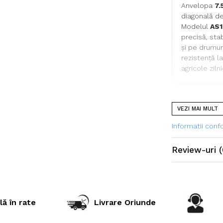
Anvelopa
7.
diagonală des
Modelul
AS1
precisă, stab
și pe drumur
rezistență la
agricole ziln
Specificații t
VEZI MAI MULT
Informatii con
Dimensiu
Review-uri
(
Dimensiun
Marcă
Model
lă în rate
Livrare Oriunde
Categorie