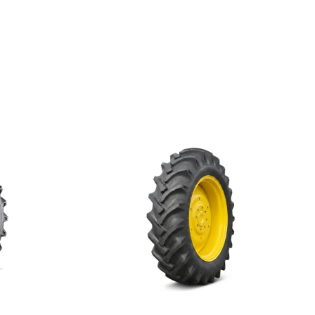
te excelentă pe câmp și pe drum;
ntru puntea față a tractoarelor agricole.