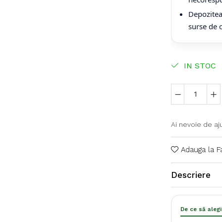
Depoziteaz
surse de 
IN STOC
Ai nevoie de aj
Adauga la F
Descriere
De ce să aleg