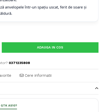
ă anvelopele într-un spațiu uscat, ferit de soare și
căldură.
ADAUGA IN COS
utor?
0371235808
avorite
Cere informatii
i GTK AS10?