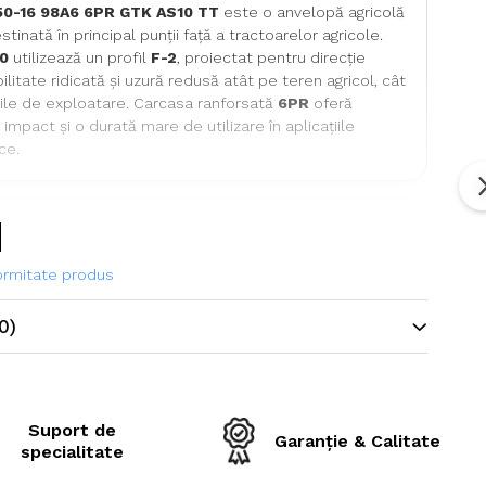
50-16 98A6 6PR GTK AS10 TT
este o anvelopă agricolă
tinată în principal punții față a tractoarelor agricole.
0
utilizează un profil
F-2
, proiectat pentru direcție
ilitate ridicată și uzură redusă atât pe teren agricol, cât
ile de exploatare. Carcasa ranforsată
6PR
oferă
 impact și o durată mare de utilizare în aplicațiile
ice.
ehnice
formitate produs
ne
7.50-16
0)
e echivalentă
210/95-16
GTK
AS10
Suport de
Garanție & Calitate
Anvelopă agricolă pentru punte
specialitate
față tractor