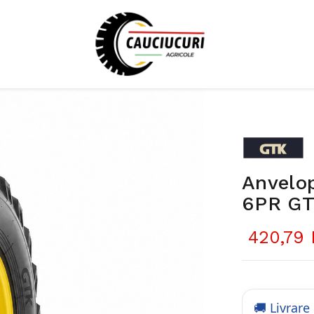
Anvelop
6PR GT
420,79 
🚚 Livrare