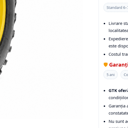
Standard 6–7
Livrare s
localitatea
Expediere 
este dispo
Costul tr
🛡️
Garanț
5 ani
Co
GTK ofer
condițiilo
Garanția a
constatate
Nu sunt a