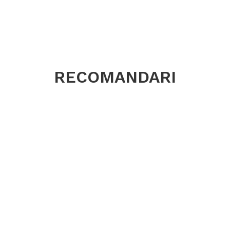
Construcț
Tip
PR
Profil TRA
RECOMANDARI
Lățime se
Diametru e
Jantă rec
Indice de 
Capacitat
încărcare
Indice de 
Viteză ma
Greutate