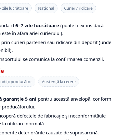
 zile lucrătoare
Național
Curier / ridicare
tandard
6–7 zile lucrătoare
(poate fi extins dacă
 este în afara ariei curierului).
prin curieri parteneri sau ridicare din depozit (unde
nibil).
ansportului se comunică la confirmarea comenzii.
ie
ndiții producător
Asistență la cerere
ă garanție 5 ani
pentru această anvelopă, conform
r producătorului.
coperă defectele de fabricație și neconformitățile
 la utilizare normală.
coperite deteriorările cauzate de suprasarcină,