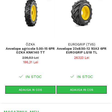
PR
8PR
Construcție
Diagonală (Bias)
Lățime secțiune (SW)
256 - 260 mm
Diametru exterior
571 - 585 mm
(OD)
ÖZKA
EUROGRIP (TVS)
Rază statică încărcată
256 mm
Anvelope agricole 5.00-15 6PR
Anvelope 23x8.50-12 93A3 6PR
(SLR)
OZKA KNK140 TT
EUROGRIP LG18 TL
8
236,53 Lei
263,13 Lei
Circumferință rulare
1658 mm
196,31 Lei
(RC)
Jantă recomandată
8.50 x 12
IN STOC
IN STOC
Presiune
3.0 bar
recomandată
ADAUGA IN COS
ADAUGA IN COS
Greutate
11.3 kg
Tip anvelopă
TL (Tubeless)