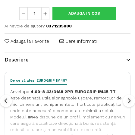
ADAUGA IN COS
Ai nevoie de ajutor?
0371235808
Adauga la Favorite
Cere informatii
Descriere
De ce să alegi EUROGRIP IM45?
Anvelopa
4.00-8 43/31A8 2PR EUROGRIP IM45 TT
este destinată utilajelor agricole ușoare, remorcilor de
mici dimensiuni, echipamentelor horticole și aplicațiilor
unde este necesară o compactare minimă a solului.
Modelul
IM45
dispune de un profil implement cu nervuri
care asigură stabilitate direcțională bună, rezistență
redusă la rulare și manevrabilitate excelentă.