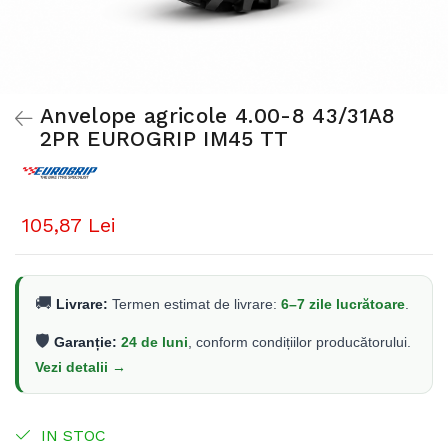
Anvelope agricole 4.00-8 43/31A8
2PR EUROGRIP IM45 TT
105,87 Lei
🚚
Livrare:
Termen estimat de livrare:
6–7 zile lucrătoare
.
🛡️
Garanție:
24 de luni
, conform condițiilor producătorului.
Vezi detalii →
IN STOC