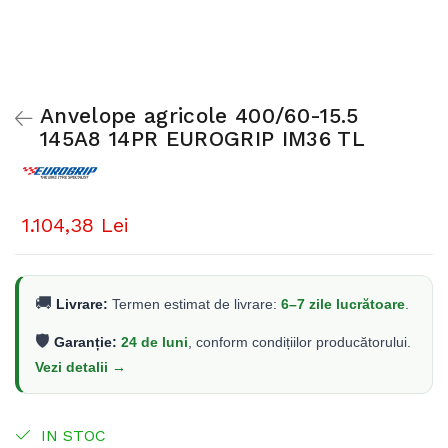
Anvelope agricole 400/60-15.5
145A8 14PR EUROGRIP IM36 TL
1.104,38 Lei
🚚
Livrare:
Termen estimat de livrare:
6–7 zile lucrătoare
.
🛡️
Garanție:
24 de luni
, conform condițiilor producătorului.
Vezi detalii →
IN STOC