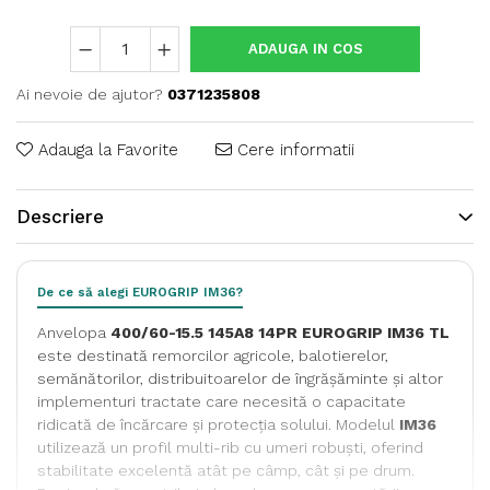
ADAUGA IN COS
Ai nevoie de ajutor?
0371235808
Adauga la Favorite
Cere informatii
Descriere
De ce să alegi EUROGRIP IM36?
Anvelopa
400/60-15.5 145A8 14PR EUROGRIP IM36 TL
este destinată remorcilor agricole, balotierelor,
semănătorilor, distribuitoarelor de îngrășăminte și altor
implementuri tractate care necesită o capacitate
ridicată de încărcare și protecția solului. Modelul
IM36
utilizează un profil multi-rib cu umeri robuști, oferind
stabilitate excelentă atât pe câmp, cât și pe drum.