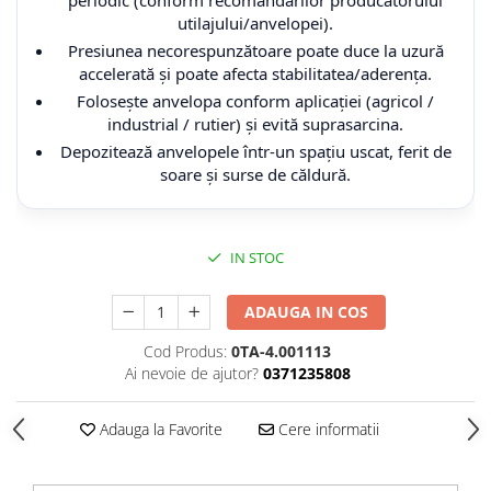
16.9-38
320/85R34
24R21
500/45-22.5
800/40-26.5
27x12,00-12
CAMERA DE AER 15.0/55-17
utilajului/anvelopei).
17.5L-24
320/85R36
26.5R25
500/50-17
800/45-30.5
27x9,00R12
CAMERA DE AER 15.0/70-18
Presiunea necorespunzătoare poate duce la uzură
18,4-26
320/85R38
265/70R16.5
500/60-22.5
27x9,00R14
CAMERA DE AER 15.5-38
accelerată și poate afecta stabilitatea/aderența.
Folosește anvelopa conform aplicației (agricol /
18.4-30
320/90R46
27X10.50-15
520/50-17
28x10,00-12
CAMERA DE AER 16,0/70-20
industrial / rutier) și evită suprasarcina.
18.4-34
320/90R50
27X8.50-15
550/45-22.5
28x10.00R15
CAMERA DE AER 16.0/70-24
Depozitează anvelopele într-un spațiu uscat, ferit de
soare și surse de căldură.
18.4-38
320/90R54
280/75R22,5
550/60-22.5
28x11,00-14
CAMERA DE AER 16.9-24
180/95-14
340/65R18
280/80R18
560/45R22.5
28x12,00-12
CAMERA DE AER 16.9-28
185/65-15
340/65R20
28L-26
560/60R22.5
28x9,00-14
CAMERA DE AER 16.9-30
IN STOC
19.0/45-17
340/80R18
29,5R25
6.50/80-13
29x11,00R14
CAMERA DE AER 16.9-34
20.5X8.0-10
340/85R24
31.5X13.00-16.5
600/40-22.5
29x9,00R14
CAMERA DE AER 16.9-38
ADAUGA IN COS
20.8-38
340/85R28
310/80R22,5
600/50R22.5
30x10,00R14
CAMERA DE AER 16x4/4.00-8
Cod Produs:
0TA-4.001113
Ai nevoie de ajutor?
0371235808
200/60-14,5
340/85R38
315/70R22.5
600/55R22.5
30x10.00R15
CAMERA DE AER 16x6,5/7,5-8
21,3-24
340/85R46
31X15.5-15
600/55R26.5
30x11,00-14
CAMERA DE AER 18,00-25
Adauga la Favorite
Cere informatii
23.1-26
340/85R48
320/80-18
600/60R30.5
32x10,00R14
CAMERA DE AER 18-22,5
23.1-30
360/70R20
335/80R18
620/40R22.5
32x10,00R15
CAMERA DE AER 18.4-26