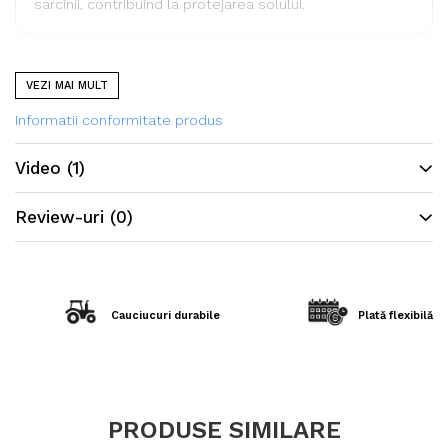
sarcinii, contribuind la protejarea solului.
Specificații tehnice
VEZI MAI MULT
Informatii conformitate produs
Dimensiune
340/85R48 (13.6 R48)
Video
(1)
Model profil
OZKA AGRO10
Indice de sarcină
152A8 / 151D
Review-uri
(0)
Construcție
Radială
Tip anvelopă
TL (Tubeless)
Marcă
OZKA
Cauciucuri durabile
Plată flexibilă în
Aplicație
Tractoare agricole de mare
putere, lucrări de câmp și
transport
PRODUSE SIMILARE