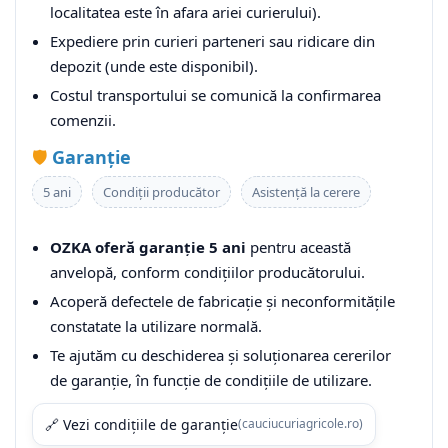
localitatea este în afara ariei curierului).
Expediere prin curieri parteneri sau ridicare din
depozit (unde este disponibil).
Costul transportului se comunică la confirmarea
comenzii.
🛡️
Garanție
5 ani
Condiții producător
Asistență la cerere
OZKA oferă garanție 5 ani
pentru această
anvelopă, conform condițiilor producătorului.
Acoperă defectele de fabricație și neconformitățile
constatate la utilizare normală.
Te ajutăm cu deschiderea și soluționarea cererilor
de garanție, în funcție de condițiile de utilizare.
🔗 Vezi condițiile de garanție
(cauciucuriagricole.ro)