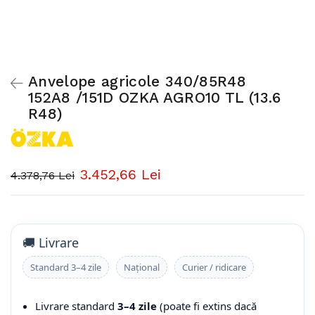
Anvelope agricole 340/85R48
152A8 /151D OZKA AGRO10 TL (13.6
R48)
3.452,66 Lei
4.378,76 Lei
🚚 Livrare
Standard 3–4 zile
Național
Curier / ridicare
Livrare standard
3–4 zile
(poate fi extins dacă