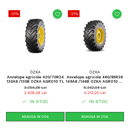
Utilizare & recomandări
-21%
-21%
Recomandată pentru lucrări agricole grele precum arat
adânc, pregătirea solului, semănat sau transport agricol
pe distanțe mari. Profilul AGRO10 oferă aderență
constantă și stabilitate excelentă la sarcini mari, iar
construcția radială asigură confort sporit și uzură
uniformă. Se recomandă montajul în service specializat
și utilizarea pe aceeași osie a anvelopelor cu grad
similar de uzură.
ÖZKA
ÖZKA
Anvelope agricole 420/70R24
Anvelope agricole 460/85R38
A
130A8 /130B OZKA AGRO10 TL
149A8 /146B OZKA AGRO10 TL
1
(18.4 R38)
3.054,38 Lei
5.342,04 Lei
2.408,39 Lei
4.212,20 Lei
IN STOC
IN STOC
ADAUGA IN COS
ADAUGA IN COS