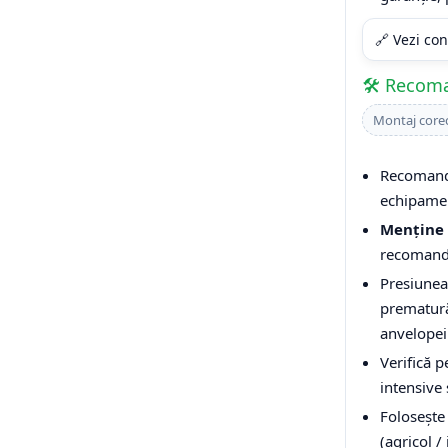
🔗 Vezi con
🛠️ Recom
Montaj core
Recomandă
echipamen
Menține 
recomandăr
Presiunea
prematură,
anvelopei
Verifică p
intensive 
Folosește 
(agricol /