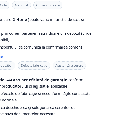
 zile
Național
Curier / ridicare
tandard
2–4 zile
(poate varia în funcție de stoc și
.
prin curieri parteneri sau ridicare din depozit (unde
nibil).
ansportului se comunică la confirmarea comenzii.
ie
oducător
Defecte fabricație
Asistență la cerere
le GALAXY beneficiază de garanție
conform
r producătorului și legislației aplicabile.
fectele de fabricație și neconformitățile constatate
re normală.
 cu deschiderea și soluționarea cererilor de
 pe baza documentelor necesare.