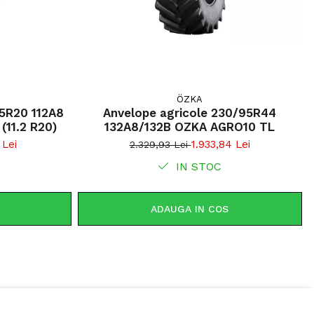
h-Pro Radial 700 480/70R28 este recomandată pentru
ilizate în lucrări agricole intensive, unde sunt necesare
icată, confort și protecția terenului. Profilul cu bare
ă transmiterea eficientă a puterii la sol, iar construcția
ribuie la reducerea consumului de combustibil și la
ductivității.
ÖZKA
85R20 112A8
Anvelope agricole 230/95R44
excelentă în lucrările agricole;
/109B OZKA AGRO10 TL (11.2 R20)
132A8/132B OZKA AGRO10 TL
 optimă la sol pentru reducerea compactării
 Lei
1.933,84 Lei
2.329,93 Lei
IN STOC
ie radială pentru confort și durabilitate;
re eficientă în condiții dificile de lucru;
e ridicată la transport și deplasări rutiere;
ADAUGA IN COS
pentru exploatații agricole moderne și aplicații mixte.