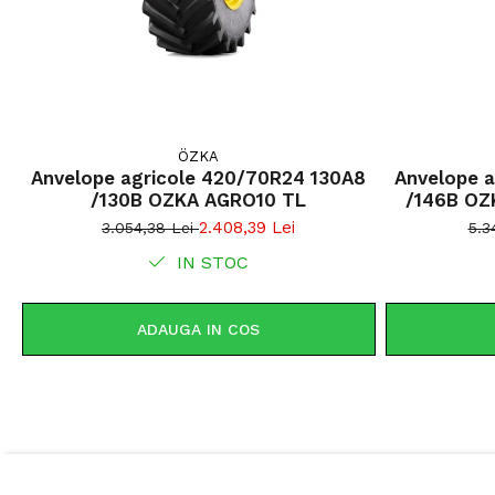
ÖZKA
Anvelope agricole 420/70R24 130A8
Anvelope 
/130B OZKA AGRO10 TL
/146B OZ
2.408,39 Lei
3.054,38 Lei
5.3
IN STOC
ADAUGA IN COS