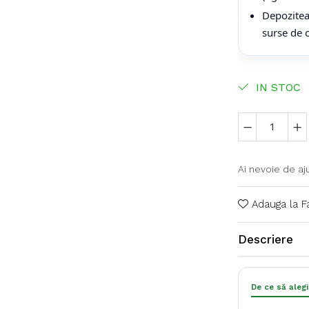
Depoziteaz
surse de 
IN STOC
Ai nevoie de aj
Adauga la F
Descriere
De ce să aleg