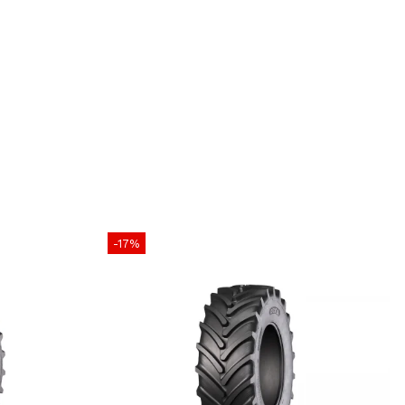
minală
480 mm
lanc
336 mm (70% din lățime)
antă
28 inch
otal estimat
aprox. 1.383 mm
nță estimată
aprox. 4.345 mm
ie
Radială
opă
TL (Tubeless)
-17%
GALAXY
Tractoare agricole, lucrări de
câmp, transport și aplicații mixte
ecomandări