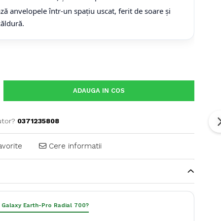
ă anvelopele într-un spațiu uscat, ferit de soare și
căldură.
ADAUGA IN COS
utor?
0371235808
avorite
Cere informatii
i Galaxy Earth-Pro Radial 700?