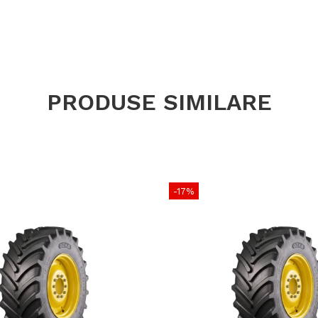
Lățime no
Înălțime f
Diametru j
Diametru t
PRODUSE SIMILARE
Circumferi
Construcț
Tip anvel
-17%
Marcă
Aplicație
Utilizare & r