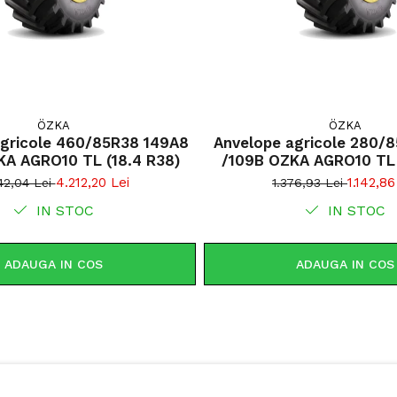
Galaxy Eart
tractoare ut
tracțiune rid
adânci asigur
radială cont
creșterea pro
ÖZKA
ÖZKA
agricole 460/85R38 149A8
Anvelope agricole 280/
Tracțiune 
KA AGRO10 TL (18.4 R38)
Amprentă
4.212,20 Lei
1.142,86
42,04 Lei
1.376,93 Lei
terenului;
IN STOC
IN STOC
Construcț
Autocurăța
Stabilitat
ADAUGA IN COS
ADAUGA IN COS
Potrivită 