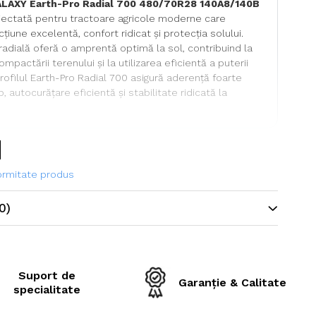
LAXY Earth-Pro Radial 700 480/70R28 140A8/140B
ectată pentru tractoare agricole moderne care
țiune excelentă, confort ridicat și protecția solului.
radială oferă o amprentă optimă la sol, contribuind la
pactării terenului și la utilizarea eficientă a puterii
 Profilul Earth-Pro Radial 700 asigură aderență foarte
 autocurățare eficientă și stabilitate ridicată la
ehnice
formitate produs
ne
480/70R28
0)
ofil
Earth-Pro Radial 700
ină / viteză
140A8 / 140B
e maximă de
2.500 kg / anvelopă
Suport de
Garanție & Calitate
specialitate
ximă
40 km/h (A8) / 50 km/h (B)