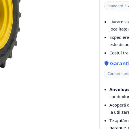
Standard 2–4
Livrare s
localitate)
Expediere 
este dispo
Costul tr
🛡️
Garanț
Conform pr
Anvelope
condițiilo
Acoperă de
la utiliza
Te ajutăm
garanție,