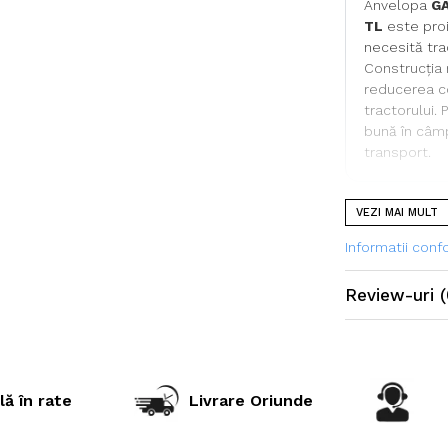
Anvelopa
GA
TL
este proi
necesită trac
Construcția 
reducerea com
tractorului.
bună în câmp,
transport.
VEZI MAI MULT
Specificații t
Informatii con
Dimensiu
Review-uri
(
Model / Pr
Indice sarc
Capacitat
lă în rate
Livrare Oriunde
încărcare
Viteză ma