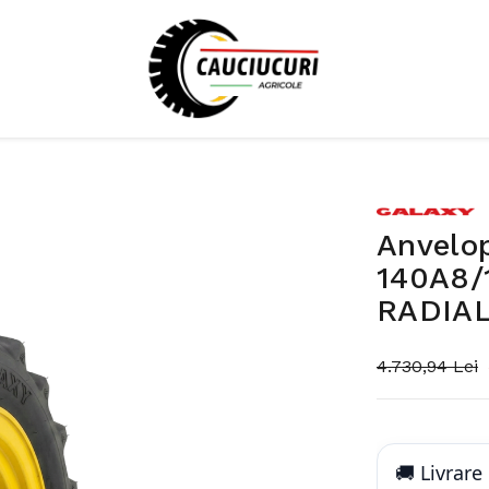
Anvelo
140A8/
RADIAL
4.730,94 Lei
🚚 Livrare