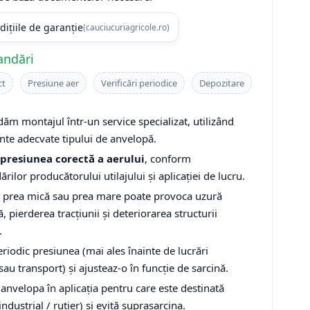
dițiile de garanție
(cauciucuriagricole.ro)
andări
ct
Presiune aer
Verificări periodice
Depozitare
m montajul într-un service specializat, utilizând
te adecvate tipului de anvelopă.
presiunea corectă a aerului
, conform
ilor producătorului utilajului și aplicației de lucru.
 prea mică sau prea mare poate provoca uzură
 pierderea tracțiunii și deteriorarea structurii
.
eriodic presiunea (mai ales înainte de lucrări
sau transport) și ajusteaz-o în funcție de sarcină.
anvelopa în aplicația pentru care este destinată
 industrial / rutier) și evită suprasarcina.