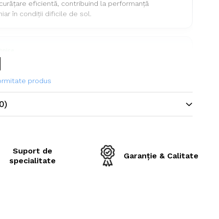
curățare eficientă, contribuind la performanță
ar în condiții dificile de sol.
ehnice
ne
620/75R30
formitate produs
il
OZKA AGRO11
0)
arcină / viteză
163A8 / 61B
ie
Radială
opă
TL (fără cameră)
Suport de
Garanție & Calitate
specialitate
e
Spate (tracțiune)
Tractoare agricole de mare
putere, lucrări grele de câmp