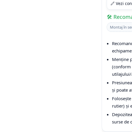
🔗 Vezi con
🛠️ Recom
Montaj în se
Recomandă
echipamen
Menține p
(conform 
utilajului
Presiunea
și poate a
Folosește 
rutier) și
Depoziteaz
surse de 