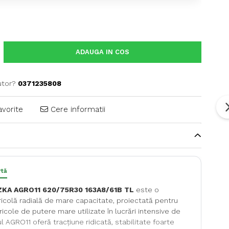
ADAUGA IN COS
utor?
0371235808
avorite
Cere informatii
rtă
KA AGRO11 620/75R30 163A8/61B TL
este o
icolă radială de mare capacitate, proiectată pentru
ricole de putere mare utilizate în lucrări intensive de
l AGRO11 oferă tracțiune ridicată, stabilitate foarte