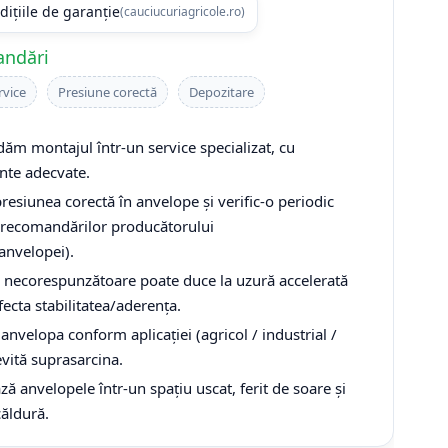
dițiile de garanție
(cauciucuriagricole.ro)
andări
rvice
Presiune corectă
Depozitare
m montajul într-un service specializat, cu
te adecvate.
resiunea corectă în anvelope și verific-o periodic
recomandărilor producătorului
/anvelopei).
 necorespunzătoare poate duce la uzură accelerată
fecta stabilitatea/aderența.
anvelopa conform aplicației (agricol / industrial /
 evită suprasarcina.
ă anvelopele într-un spațiu uscat, ferit de soare și
căldură.