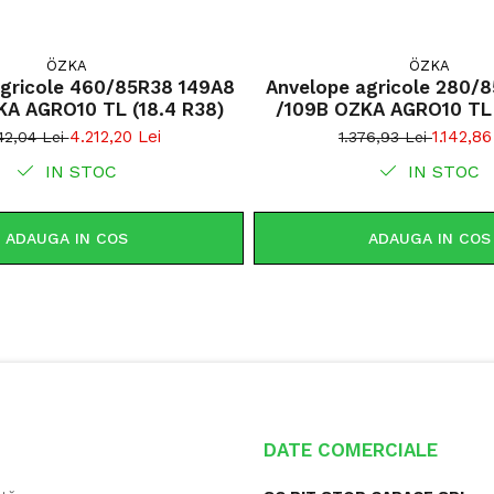
ÖZKA
ÖZKA
agricole 460/85R38 149A8
Anvelope agricole 280/
KA AGRO10 TL (18.4 R38)
4.212,20 Lei
1.142,86
42,04 Lei
1.376,93 Lei
IN STOC
IN STOC
ADAUGA IN COS
ADAUGA IN COS
DATE COMERCIALE