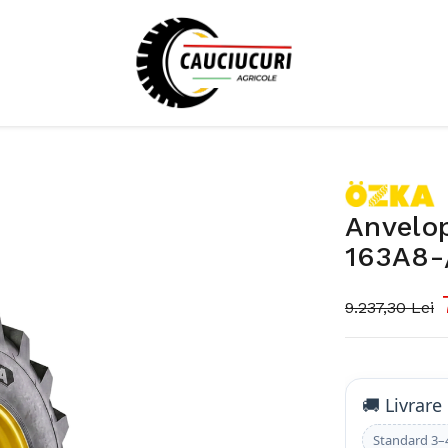
Anvelo
163A8-
9.237,30 Lei
🚚 Livrare
Standard 3–4