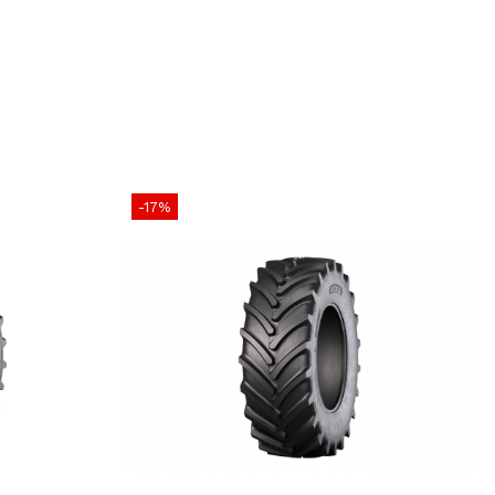
ecomandări
pentru lucrări agricole solicitante precum arat adânc,
iscuit greu, semănat sau pregătirea solului. Profilul
 tracțiune puternică și autocurățare eficientă,
erența chiar în soluri umede sau afânate. Construcția
mite o amprentă mare la sol, reducând compactarea și
abilitate laterală bună. Se recomandă montaj corect pe
-17%
ibile și utilizarea anvelopelor cu uzură similară pe
 pentru siguranță și durată de viață optimă.