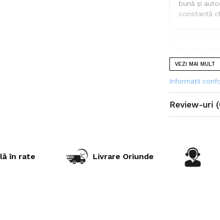
bună și auto
constantă chi
Specificații t
VEZI MAI MULT
Dimensiu
Informatii con
Model prof
Review-uri
(
Indice de s
Construcț
Tip anvel
lă în rate
Livrare Oriunde
Poziționar
Aplicație