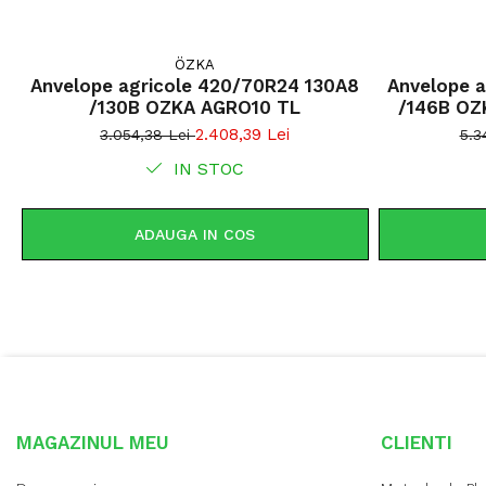
ÖZKA
Anvelope agricole 420/70R24 130A8
Anvelope 
/130B OZKA AGRO10 TL
/146B OZ
2.408,39 Lei
3.054,38 Lei
5.3
IN STOC
ADAUGA IN COS
MAGAZINUL MEU
CLIENTI