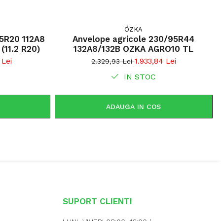
ÖZKA
85R20 112A8
Anvelope agricole 230/95R44
/109B OZKA AGRO10 TL (11.2 R20)
132A8/132B OZKA AGRO10 TL
 Lei
1.933,84 Lei
2.329,93 Lei
IN STOC
ADAUGA IN COS
SUPORT CLIENTI