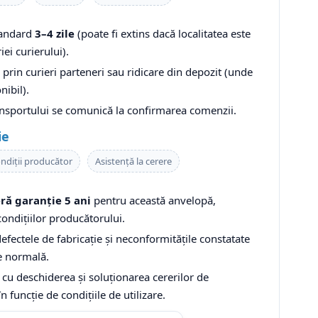
tandard
3–4 zile
(poate fi extins dacă localitatea este
iei curierului).
prin curieri parteneri sau ridicare din depozit (unde
nibil).
ansportului se comunică la confirmarea comenzii.
ie
ndiții producător
Asistență la cerere
ră garanție 5 ani
pentru această anvelopă,
ondițiilor producătorului.
fectele de fabricație și neconformitățile constatate
re normală.
 cu deschiderea și soluționarea cererilor de
în funcție de condițiile de utilizare.