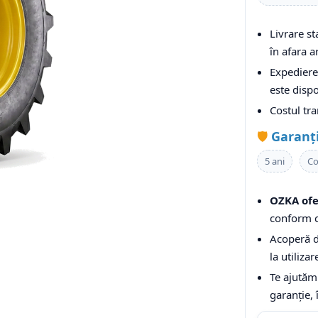
Livrare s
în afara ar
Expediere 
este dispo
Costul tr
🛡️
Garanț
5 ani
Co
OZKA ofe
conform c
Acoperă de
la utiliza
Te ajutăm
garanție, 