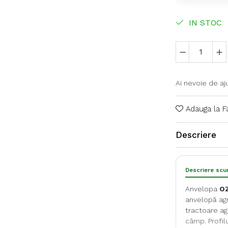
IN STOC
Ai nevoie de aj
Adauga la F
Descriere
Descriere scu
Anvelopa
OZ
anvelopă agr
tractoare ag
câmp. Profilu