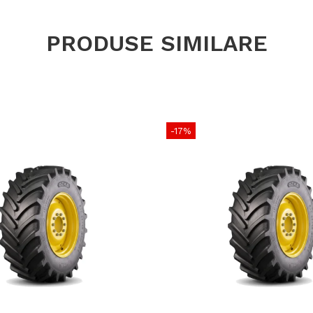
Utilizare & r
PRODUSE SIMILARE
Recomandată 
scarificat, d
AGRO11 oferă
menținând ad
radială per
asigurând st
-17%
jante compat
aceeași osie