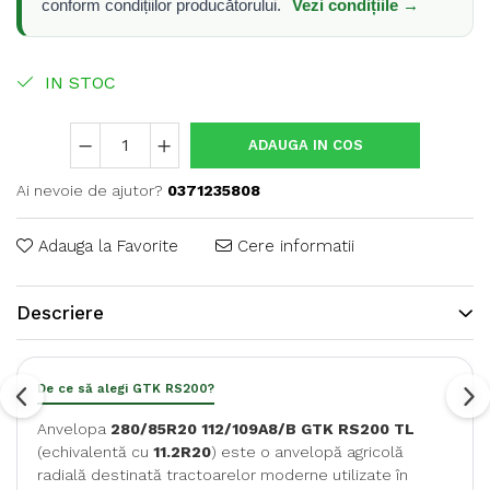
conform condițiilor producătorului.
Vezi condițiile →
IN STOC
ADAUGA IN COS
Ai nevoie de ajutor?
0371235808
Adauga la Favorite
Cere informatii
Descriere
De ce să alegi GTK RS200?
Anvelopa
280/85R20 112/109A8/B GTK RS200 TL
(echivalentă cu
11.2R20
) este o anvelopă agricolă
radială destinată tractoarelor moderne utilizate în