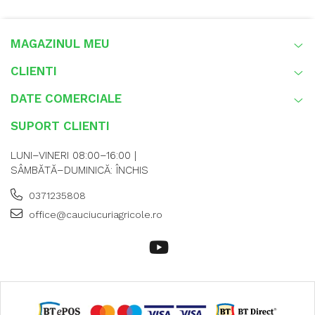
lucrări de câmp, întreținerea
culturilor și transport agricol
MAGAZINUL MEU
Modelul GTK RS200 280/85R20 (11.2R20) are construcție radială
TL, greutate de 37,7 kg și este proiectat pentru tractoare agricole
CLIENTI
moderne care necesită tracțiune ridicată și confort în exploatare. :
DATE COMERCIALE
SUPORT CLIENTI
Utilizare & recomandări
LUNI–VINERI 08:00–16:00 |
GTK RS200 este recomandată pentru tractoare
SÂMBĂTĂ–DUMINICĂ: ÎNCHIS
utilizate la arat, cultivare, semănat, erbicidare și
transport agricol. Profilul R-1W oferă aderență excelentă
0371235808
pe teren afânat sau umed, elimină eficient noroiul
office@cauciucuriagricole.ro
dintre crampoane și reduce compactarea solului
datorită amprentei mari de contact.
Construcție radială premium;
Profil agricol R-1W cu autocurățare eficientă;
Capacitate de încărcare de până la 1.120 kg;