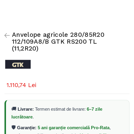
Anvelope agricole 280/85R20
112/109A8/B GTK RS200 TL
(11,2R20)
1.110,74 Lei
🚚
Livrare:
Termen estimat de livrare:
6–7 zile
lucrătoare
.
🛡️
Garanție:
5 ani garanție comercială Pro-Rata
,