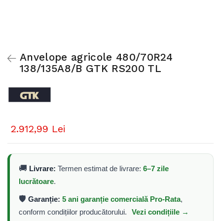
Anvelope agricole 480/70R24
138/135A8/B GTK RS200 TL
2.912,99 Lei
🚚
Livrare:
Termen estimat de livrare:
6–7 zile
lucrătoare
.
🛡️
Garanție:
5 ani garanție comercială Pro-Rata
,
conform condițiilor producătorului.
Vezi condițiile →