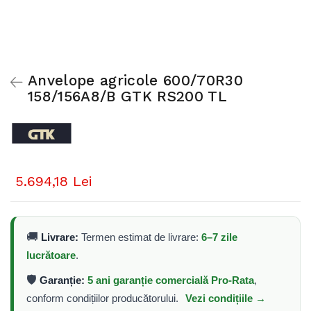
Anvelope agricole 600/70R30
158/156A8/B GTK RS200 TL
5.694,18 Lei
🚚
Livrare:
Termen estimat de livrare:
6–7 zile
lucrătoare
.
🛡️
Garanție:
5 ani garanție comercială Pro-Rata
,
conform condițiilor producătorului.
Vezi condițiile →