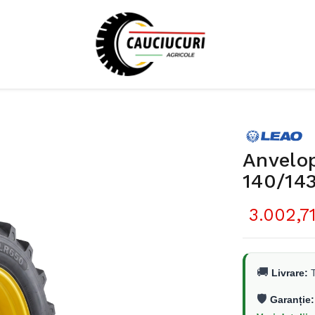
Anvelo
140/14
3.002,71
🚚
Livrare:
T
🛡️
Garanție: