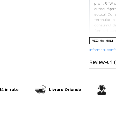
profil R-1W 
autocurățare
solului. Con
terenului, la
consumul de
fermierii ca
VEZI MAI MULT
Informatii con
Specificații t
Review-uri
(
Dimensiu
Model
Marcă
lă în rate
Livrare Oriunde
Categorie
Aplicație p
Indice sarc