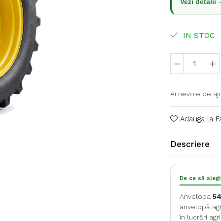
Vezi detalii
IN STOC
Ai nevoie de aj
Adauga la F
Descriere
De ce să aleg
Anvelopa
54
anvelopă agr
în lucrări a