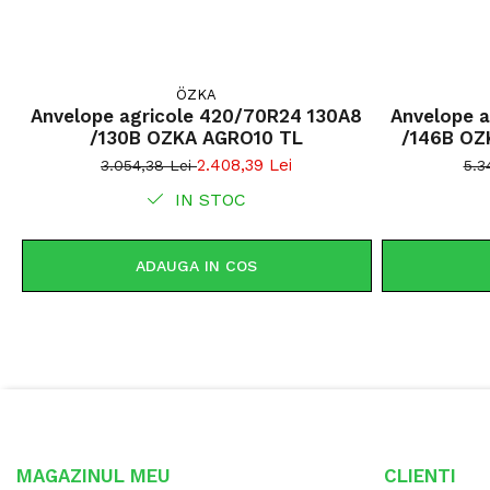
ÖZKA
Anvelope agricole 420/70R24 130A8
Anvelope 
/130B OZKA AGRO10 TL
/146B OZ
2.408,39 Lei
3.054,38 Lei
5.3
IN STOC
ADAUGA IN COS
MAGAZINUL MEU
CLIENTI