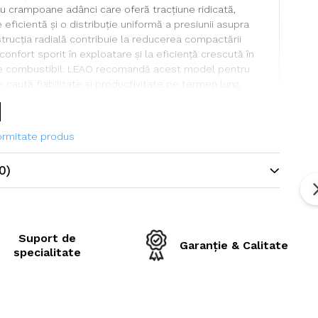
cu crampoane adânci care oferă tracțiune ridicată,
 eficientă și o distribuție uniformă a presiunii asupra
strucția radială contribuie la reducerea compactării
 confort sporit în exploatare și la eficiență crescută în
 combustibil. LEAO recomandă acest model pentru
re caută fiabilitate și productivitate pe termen lung.
formitate produs
ehnice
0)
ne
540/65R24
LR650
LEAO
Suport de
Garanție & Calitate
Anvelopă agricolă radială pentru
specialitate
tractor
rincipală
Tractoare agricole
ină / viteză
140/143 D/A8