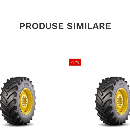
Capacitat
încărcare
PRODUSE SIMILARE
Viteză ma
Lățime se
Diametru e
Rază stati
-17%
Circumferi
Adâncime p
Număr cr
Jantă rec
Presiune 
Greutate
Tip anvel