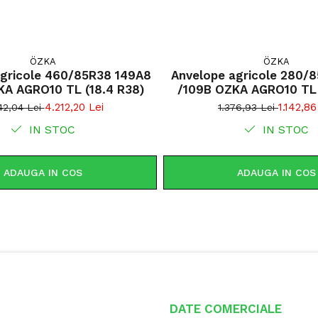
Construcț
ÖZKA
ÖZKA
agricole 460/85R38 149A8
Anvelope agricole 280/
Utilizare & r
KA AGRO10 TL (18.4 R38)
4.212,20 Lei
1.142,86
42,04 Lei
1.376,93 Lei
LEAO LR650 e
pregătirea so
IN STOC
IN STOC
tracțiune put
contribuie l
productivită
ADAUGA IN COS
ADAUGA IN COS
stabilitate ș
Destinată
Capacitat
Construcț
Adâncime
Diametru 
DATE COMERCIALE
Greutate 