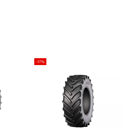
e maximă de
2.725 kg la 40 km/h / 2.500 kg la
65 km/h
ximă
65 km/h
cțiune
540 mm
xterior
1312 mm
că încărcată
581 mm
-17%
nță rulare
3873 mm
rofil
48 mm
ampoane
19 x 2
omandată
W16L
recomandată
1.6 bar
106.03 kg
opă
TL (Tubeless)