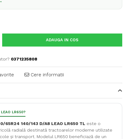
 →
ADAUGA IN COS
utor?
0371235808
avorite
Cere informatii
i LEAO LR650?
0/65R24 140/143 D/A8 LEAO LR650 TL
este o
icolă radială destinată tractoarelor moderne utilizate
gricole și transport. Modelul LR650 beneficiază de un