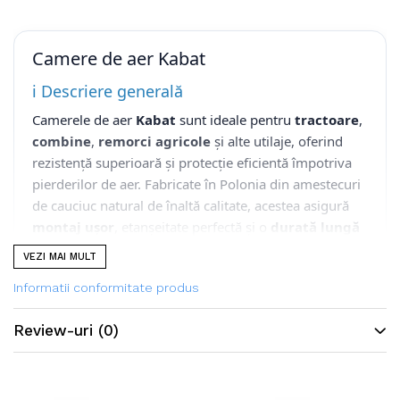
Camere de aer Kabat
ℹ️ Descriere generală
Camerele de aer
Kabat
sunt ideale pentru
tractoare
,
combine
,
remorci agricole
și alte utilaje, oferind
rezistență superioară și protecție eficientă împotriva
pierderilor de aer. Fabricate în Polonia din amestecuri
de cauciuc natural de înaltă calitate, acestea asigură
montaj ușor
, etanșeitate perfectă și o
durată lungă
de viață a anvelopelor agricole
.
VEZI MAI MULT
🔎 Caracteristici principale
Informatii conformitate produs
Produsele Kabat vin cu tipuri de valve variate precum
Review-uri
(0)
TR218A, TR15, TR13 sau V3.02.11 și V3.06.8, adaptate
pentru jante agricole, industriale și de camion. De
exemplu, modelul 9.00-20 cu valvă V3.02.11 este
potrivit pentru utilizări forestiere, agricole și