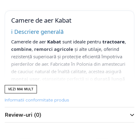
Camere de aer Kabat
ℹ️ Descriere generală
Camerele de aer
Kabat
sunt ideale pentru
tractoare
,
combine
,
remorci agricole
și alte utilaje, oferind
rezistență superioară și protecție eficientă împotriva
pierderilor de aer. Fabricate în Polonia din amestecuri
de cauciuc natural de înaltă calitate, acestea asigură
montaj ușor
, etanșeitate perfectă și o
durată lungă
de viață a anvelopelor agricole
.
VEZI MAI MULT
🔎 Caracteristici principale
Informatii conformitate produs
Produsele Kabat vin cu tipuri de valve variate precum
Review-uri
(0)
TR218A, TR15, TR13 sau V3.02.11 și V3.06.8, adaptate
pentru jante agricole, industriale și de camion. De
exemplu, modelul 9.00-20 cu valvă V3.02.11 este
potrivit pentru utilizări forestiere, agricole și