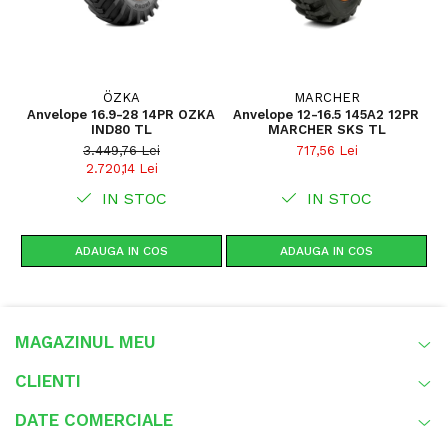
ÖZKA
MARCHER
Anvelope 16.9-28 14PR OZKA
Anvelope 12-16.5 145A2 12PR
A
IND80 TL
MARCHER SKS TL
3.449,76 Lei
717,56 Lei
2.720,14 Lei
IN STOC
IN STOC
ADAUGA IN COS
ADAUGA IN COS
MAGAZINUL MEU
CLIENTI
DATE COMERCIALE