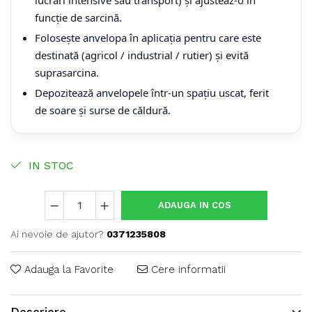
lucrări intensive sau transport) și ajusteaz-o în
funcție de sarcină.
Folosește anvelopa în aplicația pentru care este
destinată (agricol / industrial / rutier) și evită
suprasarcina.
Depozitează anvelopele într-un spațiu uscat, ferit
de soare și surse de căldură.
IN STOC
ADAUGA IN COS
Ai nevoie de ajutor?
0371235808
Adauga la Favorite
Cere informatii