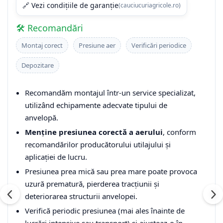
🔗 Vezi condițiile de garanție
(cauciucuriagricole.ro)
🛠️ Recomandări
Montaj corect
Presiune aer
Verificări periodice
Depozitare
Recomandăm montajul într-un service specializat,
utilizând echipamente adecvate tipului de
anvelopă.
Menține presiunea corectă a aerului
, conform
recomandărilor producătorului utilajului și
aplicației de lucru.
Presiunea prea mică sau prea mare poate provoca
uzură prematură, pierderea tracțiunii și
deteriorarea structurii anvelopei.
Verifică periodic presiunea (mai ales înainte de