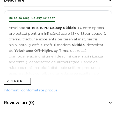
Descriere
De ce să alegi Galaxy Skiddo?
Anvelopa
10-16.5 10PR Galaxy Skiddo TL
este special
proiectată pentru miniîncărcătoare (Skid Steer Loader),
oferind tracțiune excelentă pe teren afânat, pietriș,
nisip, noroi și asfalt. Profilul modern
Skiddo
, dezvoltat
de
Yokohama Off-Highway Tires
, utilizează
crampoane adânci și umeri deschiși care maximizează
aderența și capacitatea de autocurățare. Banda de
rulare cu rază mai plată distribuie uniform presiunea
asupra solului, contribuind la reducerea uzurii și la o
durată de exploatare mai mare. Construcția Heavy Duty
VEZI MAI MULT
cu 10PR oferă rezistență ridicată la sarcini și la
Informatii conformitate produs
solicitările specifice miniîncărcătoarelor.
Review-uri
(0)
Specificații tehnice