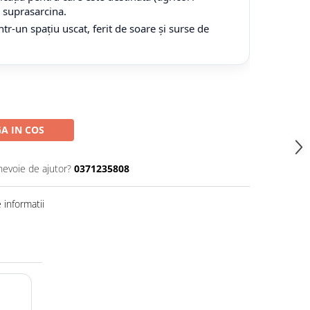
tă suprasarcina.
tr-un spațiu uscat, ferit de soare și surse de
A IN COS
nevoie de ajutor?
0371235808
informatii