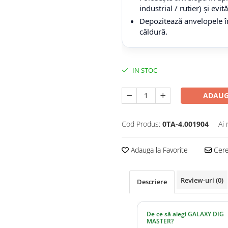
industrial / rutier) și evi
Depozitează anvelopele în
căldură.
IN STOC
ADAUG
Cod Produs:
0TA-4.001904
Ai 
Adauga la Favorite
Cere 
Review-uri
(0)
Descriere
De ce să alegi GALAXY DIG
MASTER?