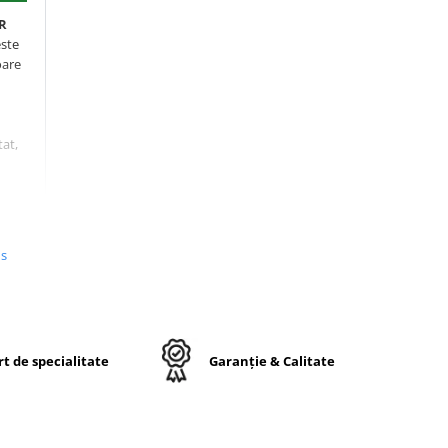
PR
ste
oare
tat,
er
us
al
 și
t de specialitate
Garanție & Calitate