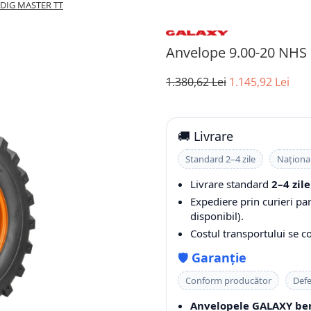
 DIG MASTER TT
Anvelope 9.00-20 NH
1.380,62 Lei
1.145,92 Lei
🚚 Livrare
Standard 2–4 zile
Naționa
Livrare standard
2–4 zile
Expediere prin curieri pa
disponibil).
Costul transportului se 
🛡️
Garanție
Conform producător
Defe
Anvelopele GALAXY ben