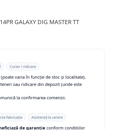
S 14PR GALAXY DIG MASTER TT
l
Curier / ridicare
(poate varia în funcție de stoc și localitate).
rteneri sau ridicare din depozit (unde este
comunică la confirmarea comenzii.
cte fabricație
Asistență la cerere
eficiază de garanție
conform condițiilor