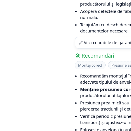
producătorului și legislați
Acoperă defectele de fabri
normală.
Te ajutăm cu deschiderea 
documentelor necesare.
🔗 Vezi condițiile de garan
🛠️ Recomandări
Montaj corect
Presiune a
Recomandăm montajul într
adecvate tipului de anvel
Menține presiunea cor
producătorului utilajului ș
Presiunea prea mică sau
pierderea tracțiunii și de
Verifică periodic presiune
transport) și ajusteaz-o î
Folosește anvelopa în apli