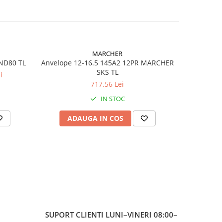
MARCHER
 NHS
IND80 TL
Anvelope 12-16.5 145A2 12PR MARCHER
Anvelope 
SKS TL
i
717,56 Lei
STER
IN STOC
ADAUGA IN COS
AD
ot
hway
SUPORT CLIENTI
LUNI–VINERI 08:00–