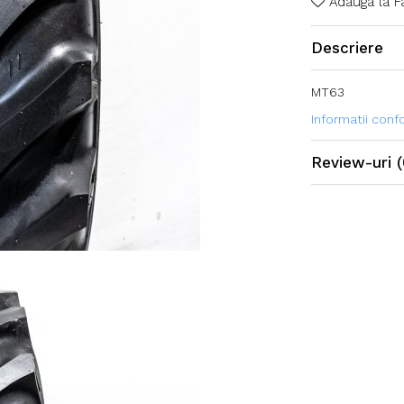
Adauga la F
Descriere
MT63
Informatii con
Review-uri
(