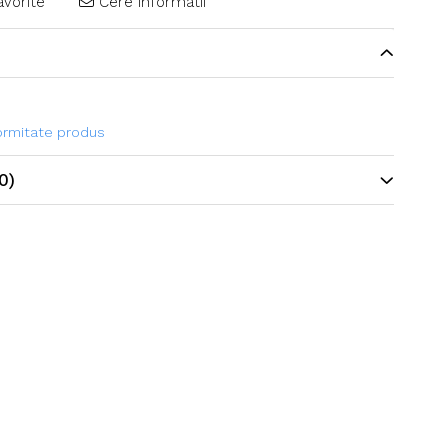
avorite
Cere informatii
formitate produs
0)