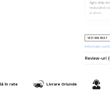
Agro Grip es
reducând com
și drum.
Specificații t
VEZI MAI MULT
Dimensiu
Informatii con
Model
Review-uri
(
Marcă
Categorie
Construcț
lă în rate
Livrare Oriunde
Indice sarc
Capacitat
încărcare