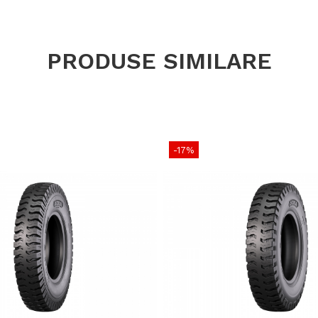
Viteză ma
Lățime se
PRODUSE SIMILARE
Diametru e
Circumferi
Adâncime p
Jantă rec
-17%
Presiune 
Greutate
Tip anvel
Utilizare & r
Tianli Agro