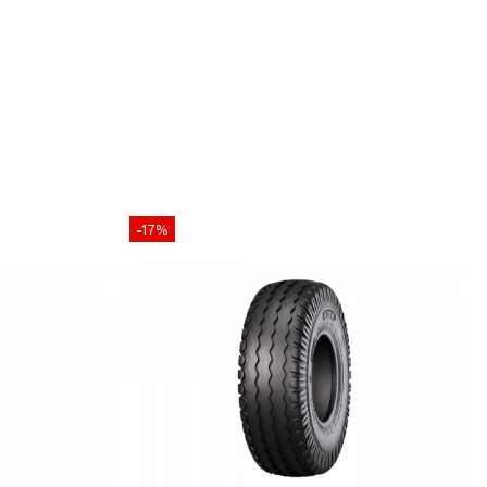
ximă
65 km/h
cțiune
560 mm
xterior
1230 mm
nță de rulare
3680 mm
rofil
17 mm
omandată
AG22.5
-17%
recomandată
2.0 – 4.5 bar
160 kg
opă
TL (Tubeless)
ecomandări
 Grip 560/60R22.5 este recomandată pentru remorci