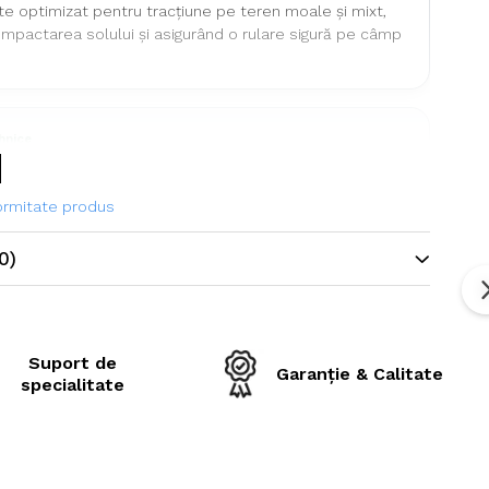
te optimizat pentru tracțiune pe teren moale și mixt,
pactarea solului și asigurând o rulare sigură pe câmp
ehnice
ne
560/60R22.5
formitate produs
Agro Grip
0)
Tianli
Anvelopă agricolă pentru remorci
și utilaje
Suport de
ie
Radială
Garanție & Calitate
specialitate
ină / viteză
161D
e maximă de
4.625 kg