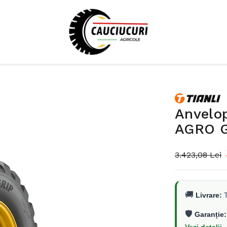
Anvelo
AGRO G
3.423,08 Lei
🚚
Livrare:
T
🛡️
Garanție: