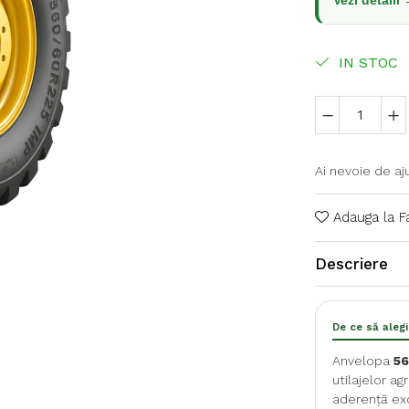
Vezi detalii
IN STOC
Ai nevoie de aj
Adauga la F
Descriere
De ce să alegi
Anvelopa
56
utilajelor a
aderență exce