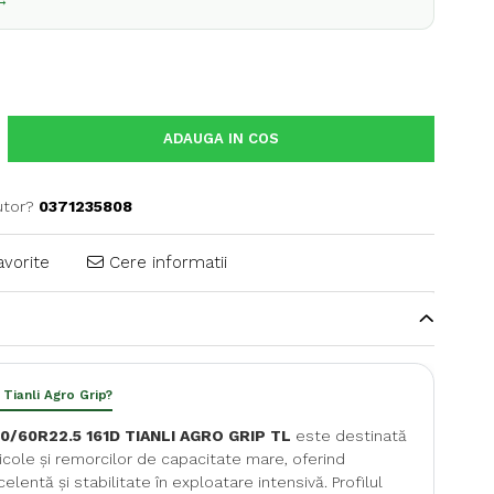
 →
ADAUGA IN COS
utor?
0371235808
avorite
Cere informatii
 Tianli Agro Grip?
0/60R22.5 161D TIANLI AGRO GRIP TL
este destinată
gricole și remorcilor de capacitate mare, oferind
lentă și stabilitate în exploatare intensivă. Profilul