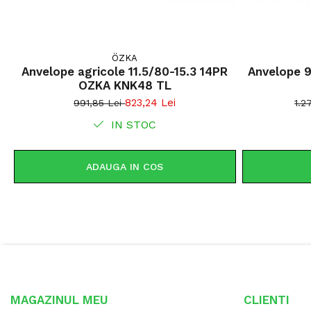
ÖZKA
Anvelope agricole 11.5/80-15.3 14PR
Anvelope 
OZKA KNK48 TL
823,24 Lei
991,85 Lei
1.2
IN STOC
ADAUGA IN COS
MAGAZINUL MEU
CLIENTI