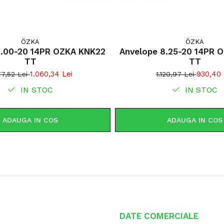
agricole și 
ridicată și 
mixt, fiind 
intensă.
ÖZKA
ÖZKA
9.00-20 14PR OZKA KNK22
Anvelope 8.25-20 14PR 
Aderență 
TT
TT
Capacitat
1.060,34 Lei
930,40 
77,52 Lei
1.120,97 Lei
Rulare st
IN STOC
IN STOC
Reducerea
Construcț
ADAUGA IN COS
ADAUGA IN COS
Ideală pe
Uzură uni
DATE COMERCIALE