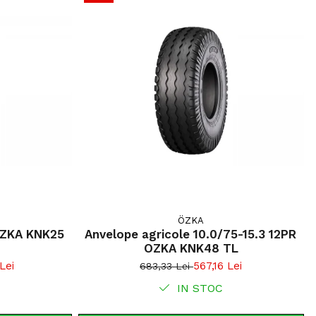
ation Implement 700/50-22.5 este recomandată pentru
ole grele și utilaje de transport utilizate pe câmp și
ole. Oferă flotare excelentă, stabilitate ridicată și
ului, fiind ideală pentru exploatații agricole moderne și
sive.
 compactării solului prin flotare;
e foarte mare de încărcare (5.600 kg);
te excelentă pe teren moale;
ie 16PR pentru rezistență;
ntru remorci agricole grele;
gură pe câmp și drum;
ate în exploatare intensivă.
ÖZKA
OZKA KNK25
Anvelope agricole 10.0/75-15.3 12PR
OZKA KNK48 TL
Lei
567,16 Lei
683,33 Lei
IN STOC