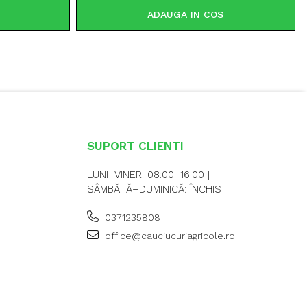
ADAUGA IN COS
SUPORT CLIENTI
LUNI–VINERI 08:00–16:00 |
SÂMBĂTĂ–DUMINICĂ: ÎNCHIS
0371235808
office@cauciucuriagricole.ro