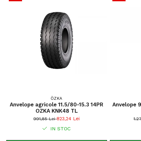
ÖZKA
Anvelope agricole 11.5/80-15.3 14PR
Anvelope 
OZKA KNK48 TL
823,24 Lei
991,85 Lei
1.2
IN STOC