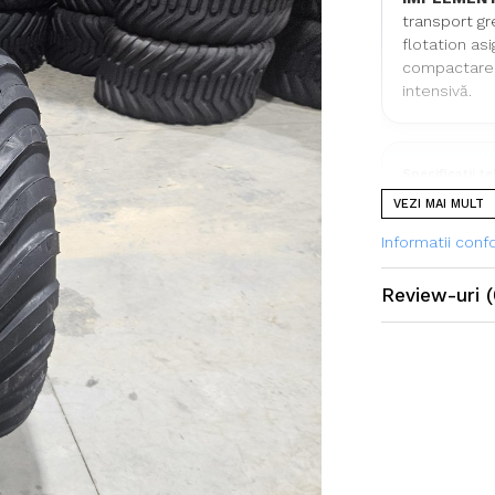
transport gre
flotation asi
compactarea 
intensivă.
Specificații t
VEZI MAI MULT
Dimensiu
Informatii con
Model
Review-uri
(
Marcă
Categorie
Construcț
Indice sarc
Capacitat