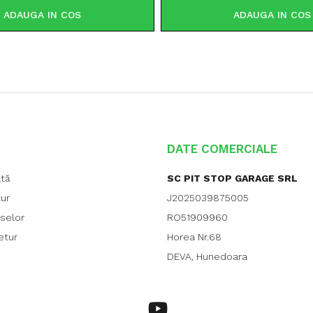
ADAUGA IN COS
ADAUGA IN COS
DATE COMERCIALE
ată
SC PIT STOP GARAGE SRL
tur
J2025039875005
uselor
RO51909960
etur
Horea Nr.68
DEVA, Hunedoara