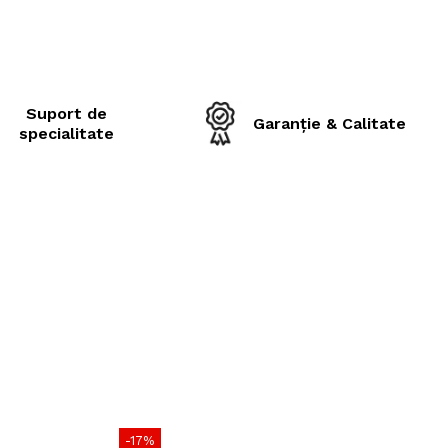
ximă
40 km/h (A8)
cțiune
700 mm
Suport de
xterior
1260 mm
Garanție & Calitate
specialitate
nță de rulare
3800 mm
rofil
22 mm
omandată
AG22.5
recomandată
2.0 – 4.5 bar
195 kg
opă
TL (Tubeless)
ecomandări
-17%