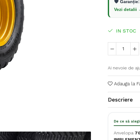
🛡️
Garanție:
Vezi detalii
IN STOC
Ai nevoie de aj
Adauga la F
Descriere
De ce să alegi
Anvelopa
70
IMPLEMENT