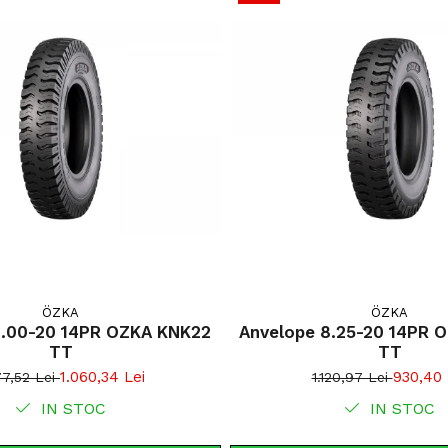
Tianli Flot
remorci agric
drumuri agric
protecția sol
lucrări inten
Reducerea
Capacitat
Stabilita
Construcț
Ideală pe
Rulare si
Durabilit
ÖZKA
ÖZKA
9.00-20 14PR OZKA KNK22
Anvelope 8.25-20 14PR 
TT
TT
1.060,34 Lei
930,40 
77,52 Lei
1.120,97 Lei
IN STOC
IN STOC