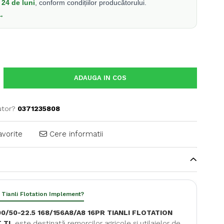
24 de luni
, conform condițiilor producătorului.
 →
ADAUGA IN COS
utor?
0371235808
avorite
Cere informatii
 Tianli Flotation Implement?
0/50-22.5 168/156A8/A8 16PR TIANLI FLOTATION
 TL
este destinată remorcilor agricole și utilajelor de