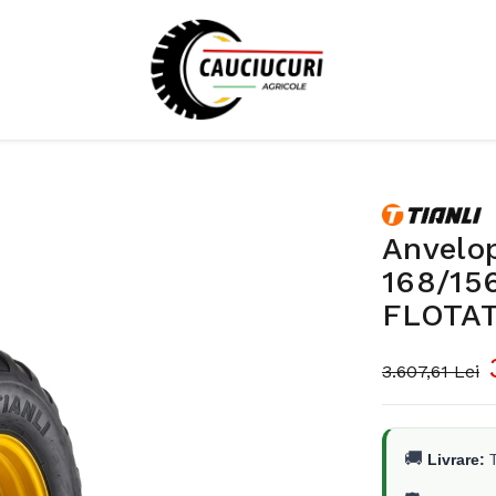
Anvelo
168/15
FLOTA
3.607,61 Lei
🚚
Livrare:
T