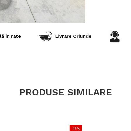
încărcare
Viteză ma
Lățime se
Diametru e
lă în rate
Livrare Oriunde
Circumferi
Adâncime p
Jantă rec
Presiune 
Greutate
PRODUSE SIMILARE
Tip anvel
Utilizare & r
-17%