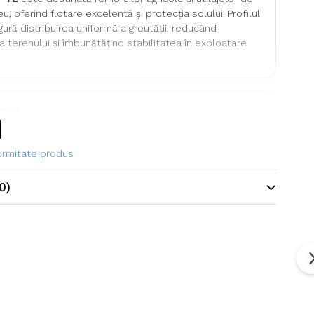
u, oferind flotare excelentă și protecția solului. Profilul
gură distribuirea uniformă a greutății, reducând
terenului și îmbunătățind stabilitatea în exploatare
ehnice
ne
700/50-22.5
formitate produs
Flotation Implement
0)
Tianli
Anvelopă flotare pentru remorci
agricole
ie
16PR (16 straturi)
ină / viteză
168/156A8/A8
e maximă de
5.600 kg