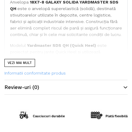
Anvelopa
18X7-8 GALAXY SOLIDA YARDMASTER SDS
QH
este o anvelopă superelastică (solidă), destinată
stivuitoarelor utilizate în depozite, centre logistice,
fabrici și aplicații industriale intensive. Construcția fără
aer elimină complet riscul de pană și asigură funcționare
continuă, chiar și în cele mai solicitante condiții de lucru.
Modelul
Yardmaster SDS QH (Quick Heel)
este
proiectat pentru jante Quick Heel și utilizează
tehnologia
SDS (Shock Dampening System)
, care
VEZI MAI MULT
reduce vibrațiile și îmbunătățește confortul
operatorului. Inserțiile din sârmă de oțel împiedică
Informatii conformitate produs
alunecarea pe jantă, iar compusul premium oferă o
rezistență excelentă la uzură.
Review-uri
(0)
Specificații tehnice
Cauciucuri durabile
Plată flexibilă în
Dimensiune
18X7-8 (180/70-8)