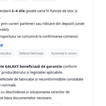
tandard
2–4 zile
(poate varia în funcție de stoc și
.
prin curieri parteneri sau ridicare din depozit (unde
nibil).
ansportului se comunică la confirmarea comenzii.
ie
oducător
Defecte fabricație
Asistență la cerere
le GALAXY beneficiază de garanție
conform
r producătorului și legislației aplicabile.
fectele de fabricație și neconformitățile constatate
re normală.
 cu deschiderea și soluționarea cererilor de
 pe baza documentelor necesare.