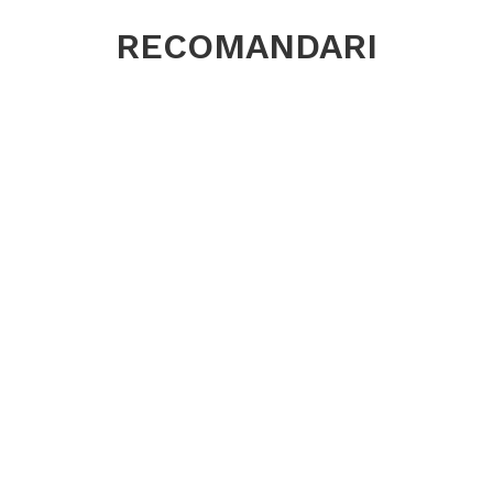
Recomandată
RECOMANDARI
oferă un echi
exploatare.
Potrivită
Construcț
Profil Ea
Tip TT – u