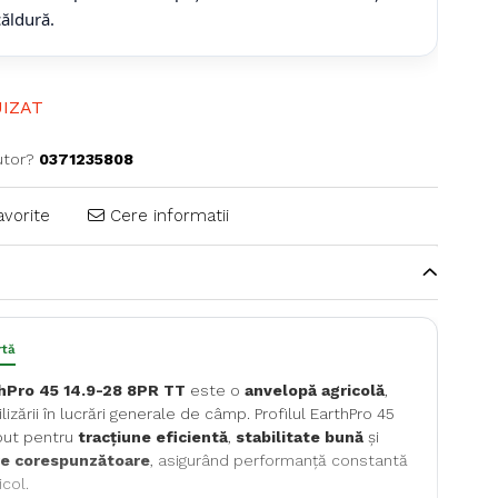
căldură.
IZAT
utor?
0371235808
avorite
Cere informatii
rtă
hPro 45 14.9-28 8PR TT
este o
anvelopă agricolă
,
lizării în lucrări generale de câmp. Profilul EarthPro 45
put pentru
tracțiune eficientă
,
stabilitate bună
și
re corespunzătoare
, asigurând performanță constantă
icol.