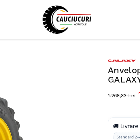
Anvelop
GALAX
1.268,33 Lei
🚚 Livrare
Standard 2–4