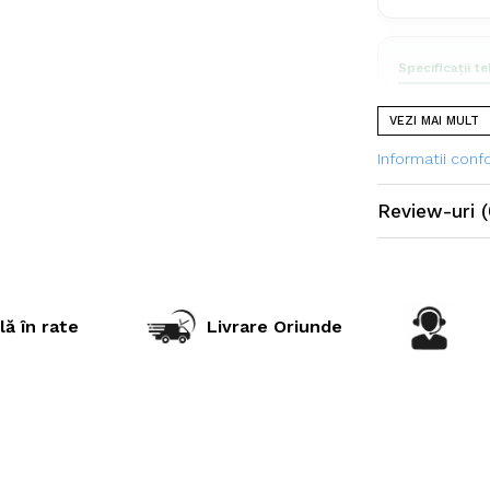
Specificații t
VEZI MAI MULT
Dimensiu
Informatii con
Model prof
PR (Ply Ra
Review-uri
(
Tip constr
Tip anvel
Aplicație
lă în rate
Livrare Oriunde
Marcă
Utilizare & r