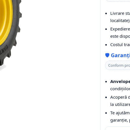
Livrare s
localitate)
Expediere 
este dispo
Costul tr
🛡️
Garanț
Conform pr
Anvelope
condițiilo
Acoperă de
la utiliza
Te ajutăm
garanție,