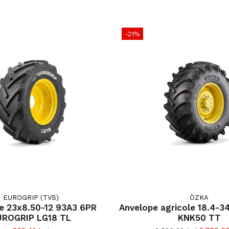
-21%
EUROGRIP (TVS)
ÖZKA
3 6PR
Anvelope agricole 18.4-3
EUROGRIP LG18 TL
KNK50 TT