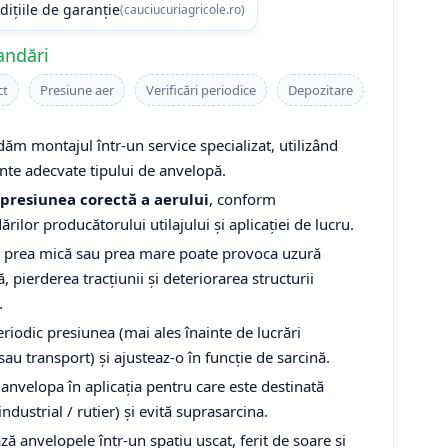
dițiile de garanție
(cauciucuriagricole.ro)
andări
ct
Presiune aer
Verificări periodice
Depozitare
m montajul într-un service specializat, utilizând
te adecvate tipului de anvelopă.
presiunea corectă a aerului
, conform
ilor producătorului utilajului și aplicației de lucru.
 prea mică sau prea mare poate provoca uzură
 pierderea tracțiunii și deteriorarea structurii
.
eriodic presiunea (mai ales înainte de lucrări
sau transport) și ajusteaz-o în funcție de sarcină.
anvelopa în aplicația pentru care este destinată
 industrial / rutier) și evită suprasarcina.
ă anvelopele într-un spațiu uscat, ferit de soare și