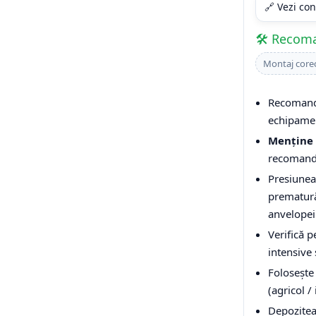
🔗 Vezi con
🛠️ Recom
Montaj core
Recomandă
echipamen
Menține 
recomandăr
Presiunea
prematură,
anvelopei
Verifică p
intensive 
Folosește 
(agricol /
Depoziteaz