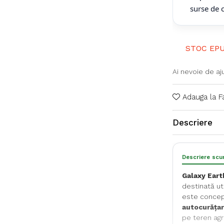
surse de 
STOC EPU
Ai nevoie de aj
Adauga la F
Descriere
Descriere scu
Galaxy Eart
destinată uti
este conce
autocurăța
pe teren agr