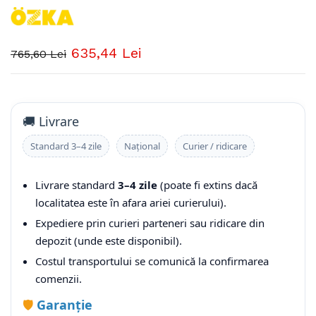
635,44 Lei
765,60 Lei
🚚 Livrare
Standard 3–4 zile
Național
Curier / ridicare
Livrare standard
3–4 zile
(poate fi extins dacă
localitatea este în afara ariei curierului).
Expediere prin curieri parteneri sau ridicare din
depozit (unde este disponibil).
Costul transportului se comunică la confirmarea
comenzii.
🛡️
Garanție