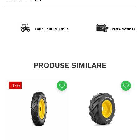
Indice rezistență (PR)
12PR – rezistență sporită
pentru sarcini mari
Model
KNK20
Cauciucuri durabile
Plată flexibilă în
Utilizare
Remorci agricole, utilaje
ușoare
PRODUSE SIMILARE
Beneficii principale
-17%
Construcție robustă pentru încărcături mari și
teren agricol variat
Aderență optimă pe sol moale sau denivelat
Durată lungă de viață datorită designului rezistent
la abraziune
Siguranță și stabilitate în timpul transportului de
utilaje sau recolte