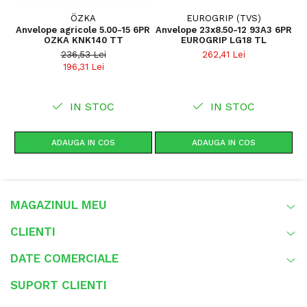
ÖZKA
EUROGRIP (TVS)
Anvelope agricole 5.00-15 6PR
Anvelope 23x8.50-12 93A3 6PR
Recomandări
OZKA KNK140 TT
EUROGRIP LG18 TL
236,53 Lei
262,41 Lei
Ideală pentru fermieri și operatori agricoli care au
196,31 Lei
nevoie de o
anvelopă fiabilă pentru remorci
, capabilă
să facă față condițiilor dificile de muncă și transport
agricol intensiv.
IN STOC
IN STOC
ADAUGA IN COS
ADAUGA IN COS
MAGAZINUL MEU
CLIENTI
DATE COMERCIALE
SUPORT CLIENTI