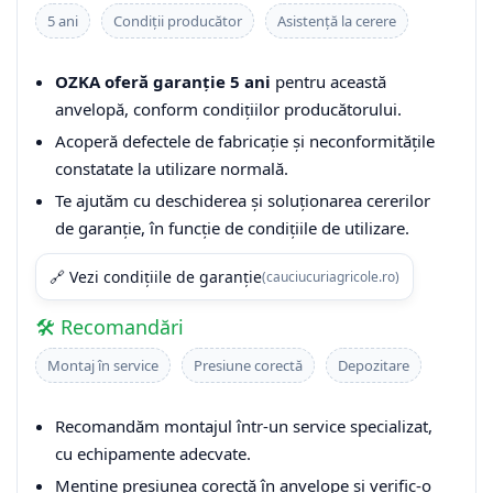
5 ani
Condiții producător
Asistență la cerere
OZKA oferă garanție 5 ani
pentru această
anvelopă, conform condițiilor producătorului.
Acoperă defectele de fabricație și neconformitățile
constatate la utilizare normală.
Te ajutăm cu deschiderea și soluționarea cererilor
de garanție, în funcție de condițiile de utilizare.
🔗 Vezi condițiile de garanție
(cauciucuriagricole.ro)
🛠️ Recomandări
Montaj în service
Presiune corectă
Depozitare
Recomandăm montajul într-un service specializat,
cu echipamente adecvate.
Menține presiunea corectă în anvelope și verific-o