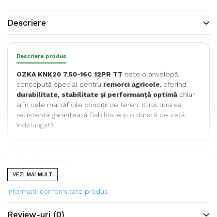
Descriere
Descriere produs
OZKA KNK20 7.50-16C 12PR TT
este o anvelopă
concepută special pentru
remorci agricole
, oferind
durabilitate, stabilitate și performanță optimă
chiar
și în cele mai dificile condiții de teren. Structura sa
rezistentă garantează fiabilitate și o durată de viață
îndelungată.
Specificații tehnice
VEZI MAI MULT
Dimensiune
7.50-16C
Informatii conformitate produs
Tip
TT (Tube Type – cu
cameră)
Review-uri
(0)