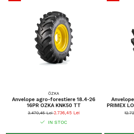
ÖZKA
Anvelope agro-forestiere 18.4-26
Anvelope fores
16PR OZKA KNK50 TT
PRIMEX L
2.736,45 Lei
3.470,45 Lei
12.7
IN STOC