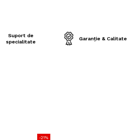
ină / viteză
159A8
e maximă de
4.375 kg la 40 km/h
cțiune
601 mm
Suport de
Garanție & Calitate
specialitate
xterior
1151 mm
rofil
42 mm
omandată
20.00
147.3 kg
ie
Steel Belted
opă
TT (cu cameră)
ecomandări
-21%