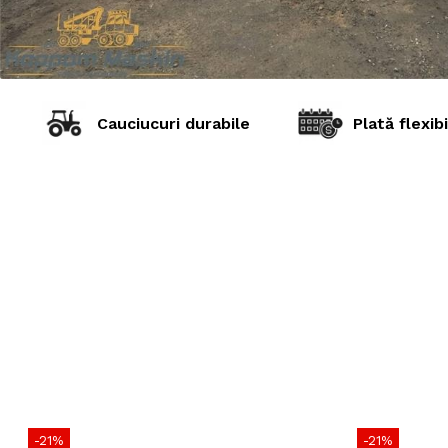
Cauciucuri durabile
Plată flexibi
-21%
-21%