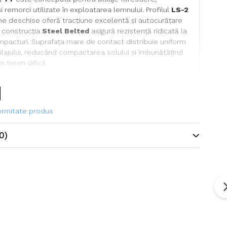
i remorci utilizate în exploatarea lemnului. Profilul
LS-2
e deschise oferă tracțiune excelentă și autocurățare
r construcția
Steel Belted
asigură rezistență ridicată la
 impacturi. Suprafața mare de contact distribuie uniform
ilajului, reducând compactarea solului și îmbunătățind
în teren dificil.
ehnice
formitate produs
ne
600/50-22.5
0)
Forest Grip
Tianli
Anvelopă forestieră profesională
LS-2
20PR