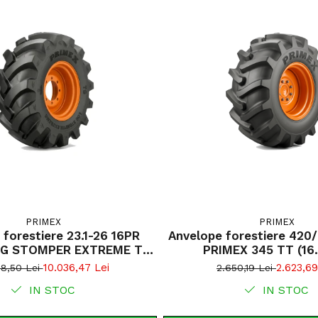
Forest Grip 
necesare ade
terenului. D
și reduce pa
protecție su
Profil LS
Capacitat
Construcț
Greutate 
Autocurăț
Patinare r
Ideală pe
PRIMEX
PRIMEX
tiere 23.1-26 16PR
Anvelope forestiere 420
OG STOMPER EXTREME TS
PRIMEX 345 TT (16
TL/ TT
10.036,47 Lei
2.623,69
28,50 Lei
2.650,19 Lei
IN STOC
IN STOC