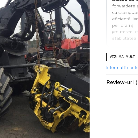
forwardere ș
cu crampoan
eficientă, ia
perforări și
greutatea ut
stabilitatea 
VEZI MAI MULT
Specificații t
Informatii con
Dimensiu
Review-uri
(
Model
Marcă
Categorie
Profil TRA
PR