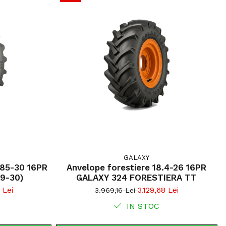
LS-2 este destinată exploatărilor forestiere unde sunt
rență ridicată, rezistență la perforare și protecție a
esignul cu crampoane agresive maximizează tracțiunea
tinarea, iar construcția cu centuri metalice oferă
plimentară împotriva obstacolelor întâlnite în pădure.
-2 cu adâncime de 42 mm;
e de încărcare până la 4.375 kg;
ie Steel Belted pentru protecție superioară;
proprie de 147.3 kg;
are eficientă în teren noroios;
edusă și transfer optim al puterii;
ntru forwardere, remorci și utilaje forestiere.
GALAXY
/85-30 16PR
Anvelope forestiere 18.4-26 16PR
.9-30)
GALAXY 324 FORESTIERA TT
 Lei
3.129,68 Lei
3.969,16 Lei
IN STOC