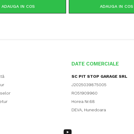
ADAUGA IN COS
ADAUGA IN COS
DATE COMERCIALE
ată
SC PIT STOP GARAGE SRL
tur
J2025039875005
uselor
RO51909960
etur
Horea Nr.68
DEVA, Hunedoara