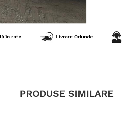
Indice sarc
Capacitat
încărcare
Lățime se
lă în rate
Livrare Oriunde
Diametru e
Adâncime p
Jantă rec
Greutate
Construcț
PRODUSE SIMILARE
Tip anvel
Utilizare & r