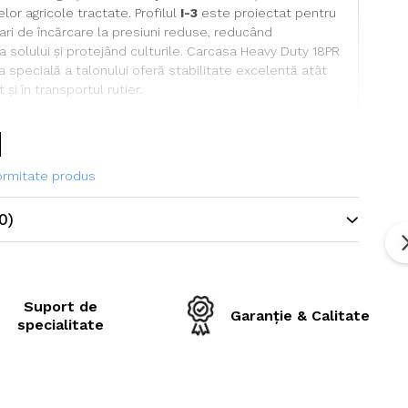
or agricole tractate. Profilul
I-3
este proiectat pentru
ari de încărcare la presiuni reduse, reducând
solului și protejând culturile. Carcasa Heavy Duty 18PR
ia specială a talonului oferă stabilitate excelentă atât
și în transportul rutier.
ehnice
formitate produs
ne
400/60-22.5
0)
Marcher
SCI3A
I-3
Suport de
Garanție & Calitate
specialitate
rofil
21 mm
sarcină
158
viteză
D (65 km/h)