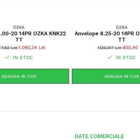
reducând compac
ÖZKA
ÖZKA
Utilizare & r
9.00-20 14PR OZKA KNK22
Anvelope 8.25-20 14PR 
Marcher SCI3
TT
TT
care utilizea
1.060,34 Lei
930,40 
77,52 Lei
1.120,97 Lei
protecția sol
IN STOC
IN STOC
autocurățare 
suprafețe ag
la creșterea
ADAUGA IN COS
ADAUGA IN COS
operațional
Profil I-3
Adâncime
Capacitat
Construcț
Compactar
Stabilita
DATE COMERCIALE