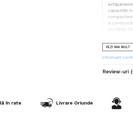
echipamentel
capacități m
compactarea 
și construcț
pe câmp, cât 
VEZI MAI MULT
Specificații t
Informatii con
Dimensiu
Review-uri
(
Marcă
Model
Profil
lă în rate
Livrare Oriunde
Adâncime p
Indice de 
Indice de 