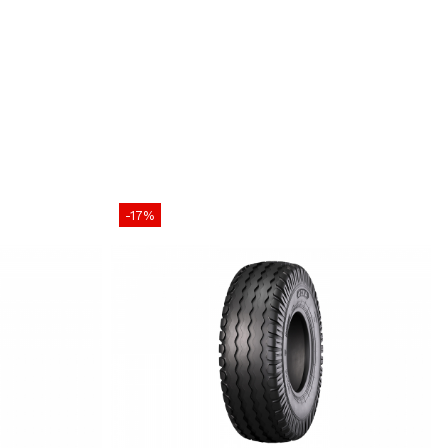
18PR
opă
TL (Tubeless)
cțiune
400 mm
lțime
60%
xterior
1.070 mm
antă
22.5 inch
-17%
omandată
11.75 x 22.5
e maximă
5.000 kg
60 kg
Remorci agricole, cisterne,
distribuitoare, remorci forestiere
și utilaje tractate
tare permite transportul unor sarcini mari la presiuni reduse,