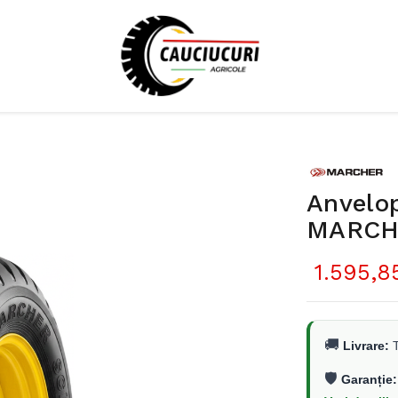
Anvelo
MARCHE
1.595,8
🚚
Livrare:
T
🛡️
Garanție: