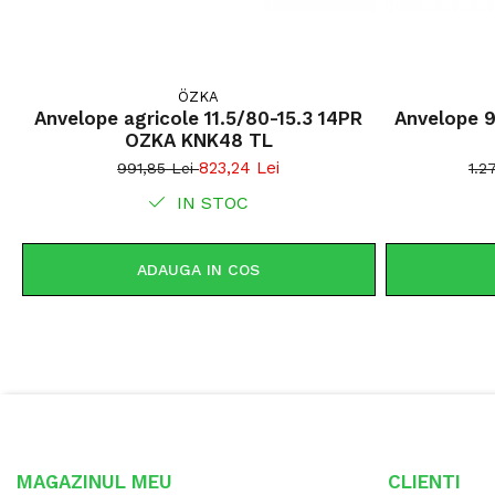
ÖZKA
Anvelope agricole 11.5/80-15.3 14PR
Anvelope 
OZKA KNK48 TL
823,24 Lei
991,85 Lei
1.2
IN STOC
ADAUGA IN COS
MAGAZINUL MEU
CLIENTI