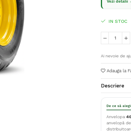
Vezi detalii
IN STOC
Ai nevoie de aj
Adauga la F
Descriere
De ce să aleg
Anvelopa
40
anvelopă de 
distribuitoar