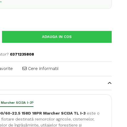
 →
ADAUGA IN COS
utor?
0371235808
avorite
Cere informatii
i Marcher SCI3A I-3?
0/60-22.5 158D 18PR Marcher SCI3A TL I-3
este o
flotare destinată remorcilor agricole, cisternelor,
elor de îngrășăminte, utilajelor forestiere și