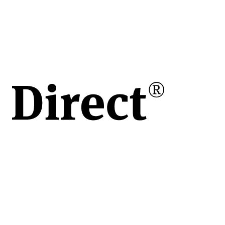
în
e
ului
de
vita
apoi
 o