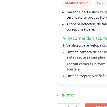
Garanție 12 luni
Certifi
Garanția de
12 luni
se a
certificatului producătoru
Acoperă defectele de fabri
corespunzătoare.
🔧 Recomandări scurt
Verificați ca anvelopa și
Umflați camera de aer uș
evita răsucirea sau pliuri
Așezați camera uniform î
acesteia.
Umflați treptat, verificân
IN STOC