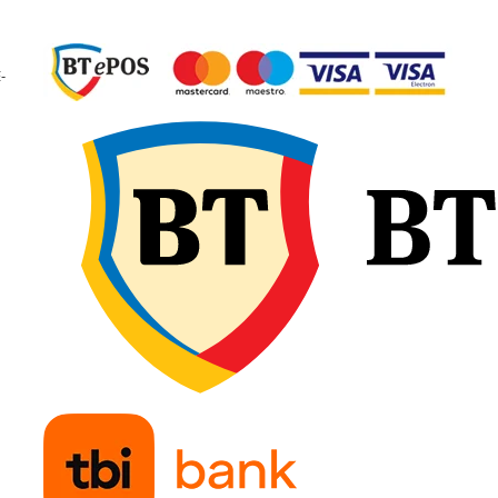
garantând calitate
constantă și fiabilitate 
exploatare.
-
🔧 Recomandări d
montaj
Verificați dimensiunea
camerei și a anvelopei
pentru compatibilitate
exactă și potrivirea tip
de valvă. Umflați ușor
camera de aer înainte 
introducere, pentru a e
pliurile sau răsucirile, 
așezați-o uniform în
interiorul anvelopei.
Montați marginile fără
forțare și continuați cu
umflare treptată,