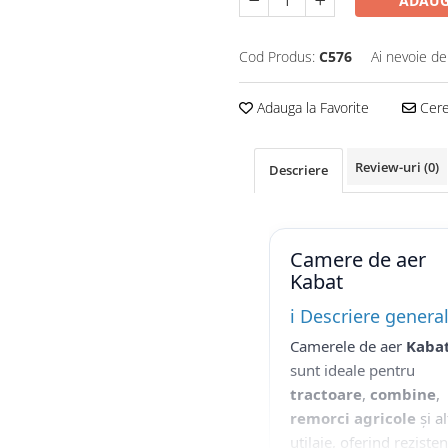
ADAUG
Cod Produs:
C576
Ai nevoie de
Adauga la Favorite
Cere 
Review-uri
(0)
Descriere
Camere de aer
Kabat
ℹ️ Descriere genera
Camerele de aer
Kaba
sunt ideale pentru
tractoare
,
combine
,
remorci agricole
și al
utilaje, oferind reziste