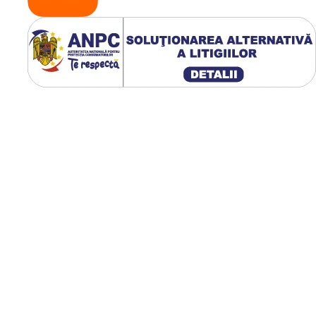
verificând constant poz
și etanșeitatea.
Respectarea acestor
recomandări prelunge
durata de viață a came
și a anvelopei.
🌾 Avantaje pentr
fermieri
Kabat oferă siguranță ș
stabilitate pe orice tip 
teren, de la câmpuri m
la drumuri accidentate
Camerele reduc costuri
prin prevenirea
defecțiunilor frecvente 
oferă performanță
constantă chiar și în
condiții dificile de lucru