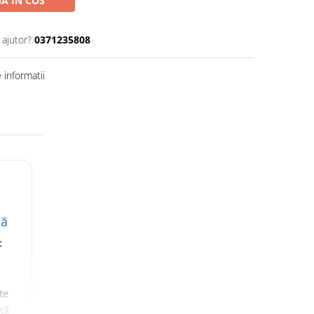
A IN COS
 ajutor?
0371235808
informatii
lă
t
te
nță