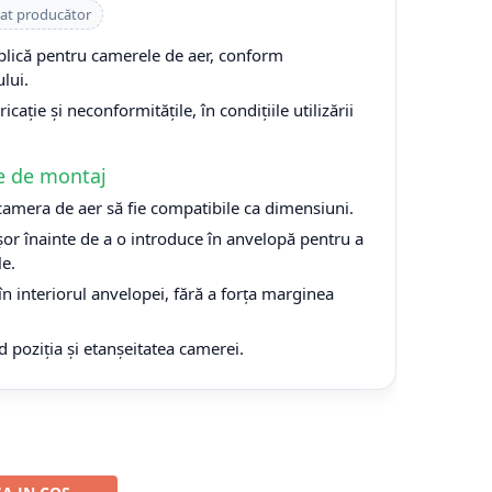
cat producător
plică pentru camerele de aer, conform
lui.
cație și neconformitățile, în condițiile utilizării
e de montaj
 camera de aer să fie compatibile ca dimensiuni.
or înainte de a o introduce în anvelopă pentru a
le.
n interiorul anvelopei, fără a forța marginea
d poziția și etanșeitatea camerei.