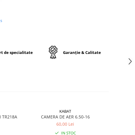
us
n
e,
j
t de specialitate
Garanție & Calitate
ctă
KABAT
M TR218A
CAMERA DE AER 6.50-16
CA
60,00 Lei
ru
IN STOC