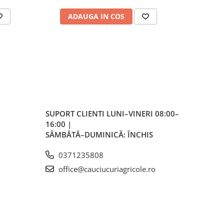
ale
ADAUGA IN COS
AD
plu,
lvă
re,
iar
lvă
SUPORT CLIENTI
LUNI–VINERI 08:00–
16:00 |
vă
SÂMBĂTĂ–DUMINICĂ: ÎNCHIS
0371235808
office@cauciucuriagricole.ro
ente