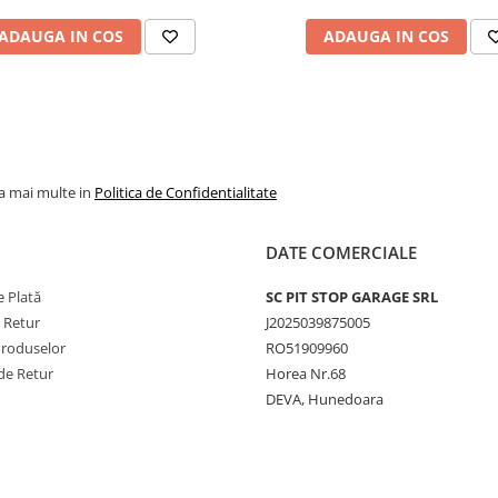
jante agricole, industri
ADAUGA IN COS
ADAUGA IN COS
și de camion. De exem
modelul 9.00-20 cu va
V3.02.11 este potrivit
pentru utilizări forestie
agricole și industriale, 
camera 16.00-20 cu va
la mai multe in
Politica de Confidentialitate
V3.06.8 este destinată
camioanelor. Gama
DATE COMERCIALE
include și camere mari
precum 24.5-32 cu val
 Plată
SC PIT STOP GARAGE SRL
TR218A, dar și modele
e Retur
J2025039875005
mai mici, precum
Produselor
RO51909960
145/155-12 cu valvă
de Retur
Horea Nr.68
TR13, pentru echipam
DEVA, Hunedoara
agricole ușoare. Toate
sunt produse conform
standardelor ISO,