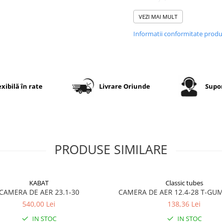
superioară și protecție
VEZI MAI MULT
eficientă împotriva
pierderilor de aer.
Informatii conformitate prod
Fabricate în Polonia di
amestecuri de cauciuc
natural de înaltă calitat
acestea asigură
monta
exibilă în rate
Livrare Oriunde
Supor
ușor
, etanșeitate perfe
și o
durată lungă de
viață a anvelopelor
agricole
.
PRODUSE SIMILARE
🔎 Caracteristici
principale
Produsele Kabat vin cu
KABAT
tipuri de valve variate
Classic tubes
CAMERA DE AER 23.1-30
CAMERA DE AER 12.4-28 T-GU
precum TR218A, TR15,
540,00 Lei
138,36 Lei
TR13 sau V3.02.11 și
IN STOC
V3.06.8, adaptate pent
IN STOC