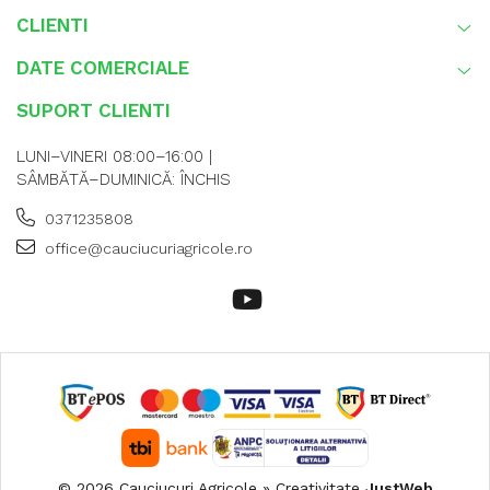
CLIENTI
DATE COMERCIALE
SUPORT CLIENTI
LUNI–VINERI 08:00–16:00 |
SÂMBĂTĂ–DUMINICĂ: ÎNCHIS
0371235808
office@cauciucuriagricole.ro
© 2026 Cauciucuri Agricole » Creativitate
JustWeb